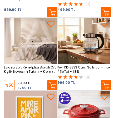
(3)
899,90 TL
499,90 TL
Evidea Soft Rene İpliği Boyalı Çift
Kiwi KK-3333 Cam Su Isıtıcı - Inox
Kişilik Nevresim Takımı - Krem /
/ Şeffaf - 1,8 lt
Antrasit
(4)
999,00 TL
2.499 TL
%50
1.249 TL