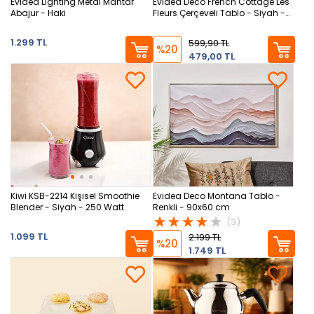
Evidea Lighting Metal Mantar
Evidea Deco French Cottage Les
Abajur - Haki
Fleurs Çerçeveli Tablo - Siyah -
50x70 cm
1.299 TL
599,90 TL
%20
479,00 TL
Kiwi KSB-2214 Kişisel Smoothie
Evidea Deco Montana Tablo -
Blender - Siyah - 250 Watt
Renkli - 90x60 cm
(3)
1.099 TL
2.199 TL
%20
1.749 TL