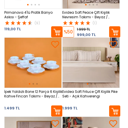
Primanova 4'lü Pratik Banyo
Evidea Soft Peace Çift Kişilik
Askısı - Şeffaf
Nevresim Takımı - Beyaz /
Antrasit
(9)
(1)
119,00 TL
1.999 TL
%50
999,00 TL
İpek Yaldızlı Bone 12 Parça 6 Kişilik
Evidea Soft Friluce Çift Kişilik Pike
Kahve Fincan Takımı - Beyaz /
Seti - Açık Kahverengi
Altın
1.499 TL
1.999 TL