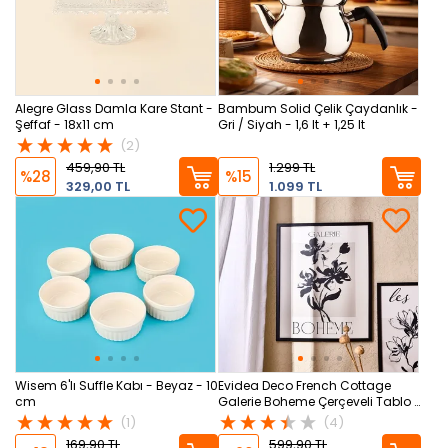
Alegre Glass Damla Kare Stant -
Bambum Solid Çelik Çaydanlık -
Şeffaf - 18x11 cm
Gri / Siyah - 1,6 lt + 1,25 lt
(2)
459,90 TL
1.299 TL
%28
%15
329,00 TL
1.099 TL
Wisem 6'lı Suffle Kabı - Beyaz - 10
Evidea Deco French Cottage
cm
Galerie Boheme Çerçeveli Tablo -
Siyah - 50x70 cm
(1)
(4)
169,90 TL
599,90 TL