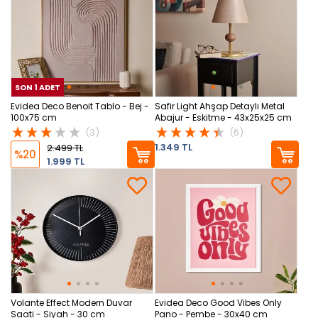
SON 1 ADET
SON 1 ADET
SON
Evidea Deco Benoit Tablo - Bej -
Safir Light Ahşap Detaylı Metal
100x75 cm
Abajur - Eskitme - 43x25x25 cm
(3)
(6)
1.349 TL
2.499 TL
%20
1.999 TL
Volante Effect Modern Duvar
Evidea Deco Good Vibes Only
Saati - Siyah - 30 cm
Pano - Pembe - 30x40 cm