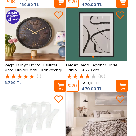
%18
%20
139,00 TL
479,00 TL
Regal Dünya Haritalı Eskitme
Evidea Deco Elegant Curves
Metal Duvar Saati - Kahverengi -
Tablo - 50x70 cm
51 cm
(1)
(10)
3.799 TL
599,90 TL
%20
479,00 TL