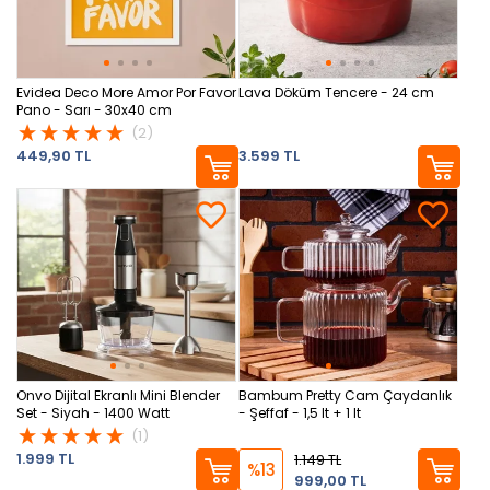
Evidea Deco More Amor Por Favor
Lava Döküm Tencere - 24 cm
Pano - Sarı - 30x40 cm
(2)
449,90 TL
3.599 TL
Onvo Dijital Ekranlı Mini Blender
Bambum Pretty Cam Çaydanlık
Set - Siyah - 1400 Watt
- Şeffaf - 1,5 lt + 1 lt
(1)
1.999 TL
1.149 TL
%13
999,00 TL