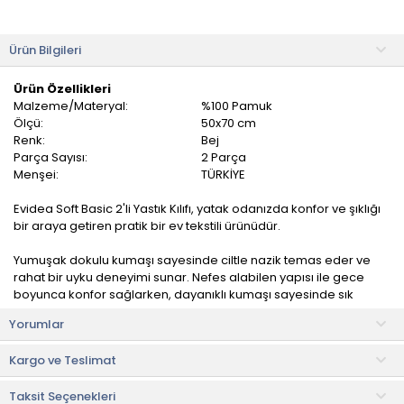
Ürün Bilgileri
Ürün Özellikleri
Malzeme/Materyal:
%100 Pamuk
Ölçü:
50x70 cm
Renk:
Bej
Parça Sayısı:
2 Parça
Menşei:
TÜRKİYE
Evidea Soft Basic 2'li Yastık Kılıfı, yatak odanızda konfor ve şıklığı
bir araya getiren pratik bir ev tekstili ürünüdür.
Yumuşak dokulu kumaşı sayesinde ciltle nazik temas eder ve
rahat bir uyku deneyimi sunar. Nefes alabilen yapısı ile gece
boyunca konfor sağlarken, dayanıklı kumaşı sayesinde sık
yıkamaya karşı formunu korur.
Yorumlar
Ürün İçeriği
Kargo ve Teslimat
• Yastık kılıfı: 50x70 cm (2 adet)
Taksit Seçenekleri
Kullanım ve Bakım Bilgileri