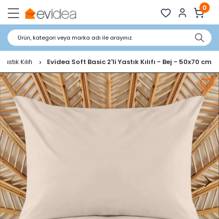
0
Ürün, kategori veya marka adı ile arayınız.
Yastık Kılıfı
Evidea Soft Basic 2'li Yastık Kılıfı - Bej - 50x70 cm