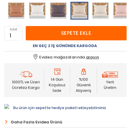
Adet
SEPETE EKLE
EN GEÇ 2 İŞ GÜNÜNDE KARGODA
Evidea mağazalarında
arayın
14 Gün
%100
1000TL ve Üzeri
Yerli
Koşulsuz
Güvenli
Ücretsiz Kargo
Üretim
İade
Alışveriş
Bu ürün için sepette hediye paketi ekleyebilirsiniz.
Daha Fazla Evidea Ürünü