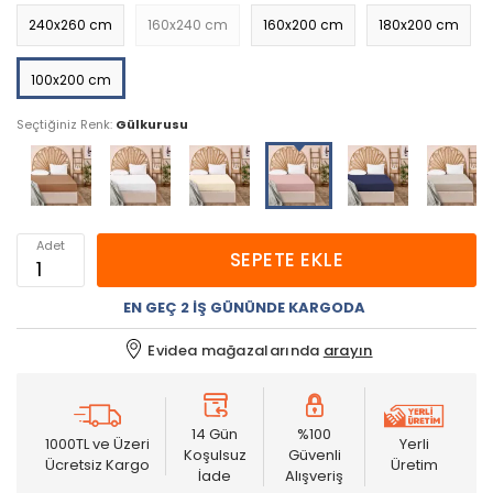
240x260 cm
160x240 cm
160x200 cm
180x200 cm
100x200 cm
Seçtiğiniz Renk:
Gülkurusu
Adet
SEPETE EKLE
EN GEÇ 2 İŞ GÜNÜNDE KARGODA
Evidea mağazalarında
arayın
14 Gün
%100
1000TL ve Üzeri
Yerli
Koşulsuz
Güvenli
Ücretsiz Kargo
Üretim
İade
Alışveriş