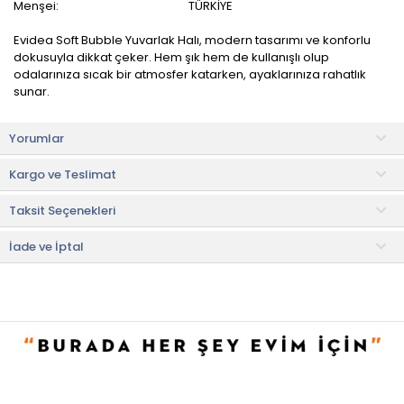
Menşei:
TÜRKİYE
Evidea Soft Bubble Yuvarlak Halı, modern tasarımı ve konforlu
dokusuyla dikkat çeker. Hem şık hem de kullanışlı olup
odalarınıza sıcak bir atmosfer katarken, ayaklarınıza rahatlık
sunar.
Halının yumuşak yüzeyi, her adımda konforu hissettirir. Özellikle
Yorumlar
çıplak ayakla temas ettiğinizde rahatlık sunarak evde keyifli bir
kullanım sağlar.
Kargo ve Teslimat
Yuvarlak şekli ve sade tasarımı, modern dekorasyon anlayışına
Taksit Seçenekleri
mükemmel uyum sağlar. Minimalist görünümü sayesinde evin
her köşesinde kullanılabilir.
İade ve İptal
Kullanım ve Bakım Bilgileri
• Ürünün yıkanması uygun değildir.
• Nemli bezle veya silkelenerek temizlenmesi önerilir.
• Not:
Bu fiyat perakende satışlar için belirlenmiştir. Toplu alımlar
Evidea tarafından incelenecek ve uygun bulunmayan siparişler
iptal edilecektir.
• " Ürün görsellerinde ışık, ortam ve dijital düzenlemelere bağlı
olarak renk ve doku farklılıkları oluşabilir. "