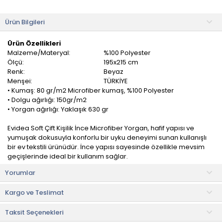
Ürün Bilgileri
Ürün Özellikleri
Malzeme/Materyal:
%100 Polyester
Ölçü:
195x215 cm
Renk:
Beyaz
Menşei:
TÜRKİYE
• Kumaş: 80 gr/m2 Microfiber kumaş, %100 Polyester
• Dolgu ağırlığı: 150gr/m2
• Yorgan ağırlığı: Yaklaşık 630 gr
Evidea Soft Çift Kişilik İnce Microfiber Yorgan, hafif yapısı ve
yumuşak dokusuyla konforlu bir uyku deneyimi sunan kullanışlı
bir ev tekstili ürünüdür. İnce yapısı sayesinde özellikle mevsim
geçişlerinde ideal bir kullanım sağlar.
Yorumlar
Microfiber kumaş yapısı sayesinde cilde yumuşak bir temas
sunarken, hafifliği ile uyku sırasında ekstra rahatlık sağlar. Nefes
Kargo ve Teslimat
alabilen dokusu sayesinde terleme hissini azaltmaya yardımcı
olur ve daha ferah bir uyku ortamı oluşturur.
Taksit Seçenekleri