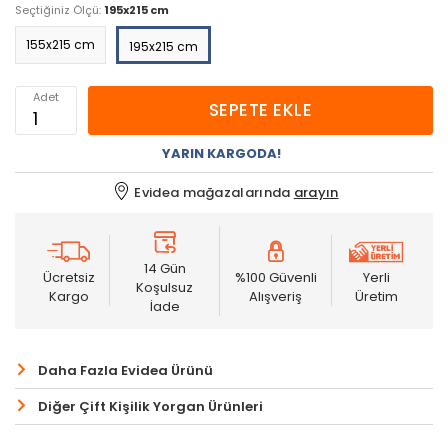
Seçtiğiniz Ölçü:
195x215 cm
155x215 cm
195x215 cm
Adet
SEPETE EKLE
YARIN KARGODA!
Evidea mağazalarında
arayın
14 Gün
Ücretsiz
%100 Güvenli
Yerli
Koşulsuz
Kargo
Alışveriş
Üretim
İade
Daha Fazla Evidea Ürünü
Diğer Çift Kişilik Yorgan Ürünleri