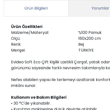
Ürün Bilgileri
Yorumlar
Ürün Özellikleri
Malzeme/Materyal:
%100 Pamuk
Ölçü:
160x200 cm
Renk:
Bej
Menşei:
TÜRKİYE
Evidea Soft Eco Çift Kişilik Lastikli Çarşaf, yatak od
görünümü sayesinde farklı nevresim takımlarıyla ko
Nefes alabilen yapısı ile terlemeyi azaltarak konfor
imkânı sunar.
Kullanım ve Bakım Bilgileri
• 30 °C'de yıkanabilir.
• Kurutma makinesine düşük devirde atılabilir.