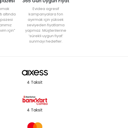
lpazesi
365 Gün Uygun Fiyat
yapmak
Evidea agresif
tı altında
kampanyalara fon
elpazesi
ayırmak için yüksek
anımız
seviyeden fiyatlama
vim için”
yapmaz. Müşterilerine
‘sürekli uygun fiyat’
sunmayı hedefler.
4 Taksit
4 Taksit