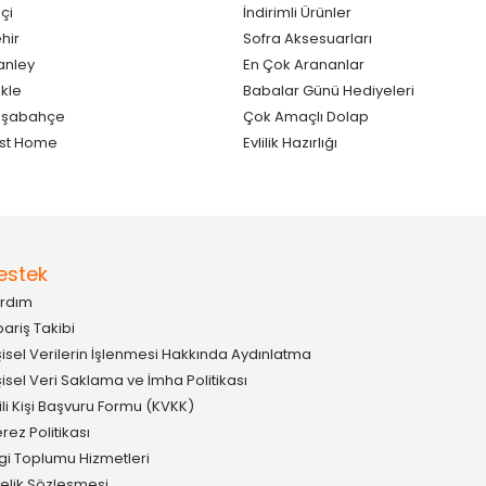
çi
İndirimli Ürünler
hir
Sofra Aksesuarları
anley
En Çok Arananlar
kle
Babalar Günü Hediyeleri
aşabahçe
Çok Amaçlı Dolap
st Home
Evlilik Hazırlığı
estek
rdım
pariş Takibi
şisel Verilerin İşlenmesi Hakkında Aydınlatma
şisel Veri Saklama ve İmha Politikası
gili Kişi Başvuru Formu (KVKK)
rez Politikası
lgi Toplumu Hizmetleri
elik Sözleşmesi