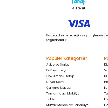
4 Taksit
Evidea'dan vereceğiniz siparişlerinizde kre
uygulanabilir.
Popüler Kategoriler
P
Avize ve Sarkıt
Ki
Ev Dekorasyon
Va
Çok Amaçlı Dolap
Mi
Duvar Saati
Ph
Çalışma Masası
La
Tamamlayıcı Mobilya
Tu
Tablo
F
Mutfak Masası ve Sandalye
Ho