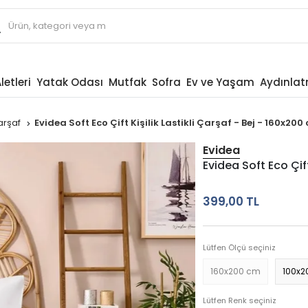
letleri
Yatak Odası
Mutfak
Sofra
Ev ve Yaşam
Aydınla
 Çarşaf
Evidea Soft Eco Çift Kişilik Lastikli Çarşaf - Bej - 160x200
Evidea
Evidea Soft Eco Çift
399,00 TL
Lütfen Ölçü seçiniz
160x200 cm
100x2
Lütfen Renk seçiniz