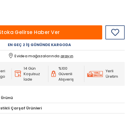
Stoka Gelirse Haber Ver
EN GEÇ 2 İŞ GÜNÜNDE KARGODA
Evidea mağazalarında
arayın
14 Gün
%100
eri
Yerli
Koşulsuz
Güvenli
rgo
Üretim
İade
Alışveriş
 Ürünü
astikli Çarşaf Ürünleri