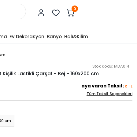
0
tma
Ev Dekorasyon
Banyo
Halı&Kilim
 cm
Stok Kodu:
MDA014
 Kişilik Lastikli Çarşaf - Bej - 160x200 cm
aya varan Taksit:
x
TL
Tüm Taksit Seçenekleri
00 cm