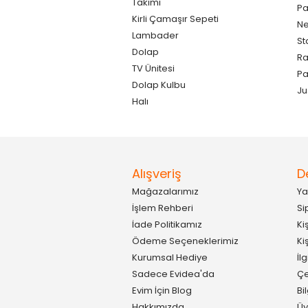
Takımı
Pa
Kirli Çamaşır Sepeti
Ne
Lambader
St
Dolap
Ra
TV Ünitesi
P
Dolap Kulbu
Ju
Halı
Alışveriş
D
Mağazalarımız
Ya
İşlem Rehberi
Si
İade Politikamız
Ki
Ödeme Seçeneklerimiz
Ki
Kurumsal Hediye
İl
Sadece Evidea'da
Çe
Evim İçin Blog
Bi
Hakkımızda
Üy