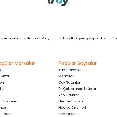
di kartınızı kullanarak 4 aya varan taksitli alışveriş yapabilirsiniz. *Taks
opüler Markalar
Popüler Sayfalar
wi
Kampanyalar
lletta
Markalar
en
Çok Satanlar
ilips
En Çok Aranan Ürünler
v
Yeni Ürünler
lu Porselen
Hediye Fikirleri
antom
Hediye Önerileri
ffmanns
Son Kalanlar