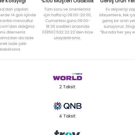
de Kolaylığı
%100 Müşteri Odaklılık
Geniş Ürün Ye
ea’dan yapılan
Tüm soru ve önerileriniz
Ev alışverişi 
şlerde 14 gün içinde
için hafta içi 08:00-20:00,
isteyenlere, tek ça
rantisi mevcuttur.
Cumartesi günü 09:00-
geniş bir ürün y
com’dan aldığınız
18:30 saatleri arasında
sunuyoruz. Slog
nü dilerseniz
0(850) 532 22 22'den bize
“Burada her şey e
amızdan da iade
ulaşabilirsiniz.
rek iade çeki
labilirsiniz.
2 Taksit
4 Taksit