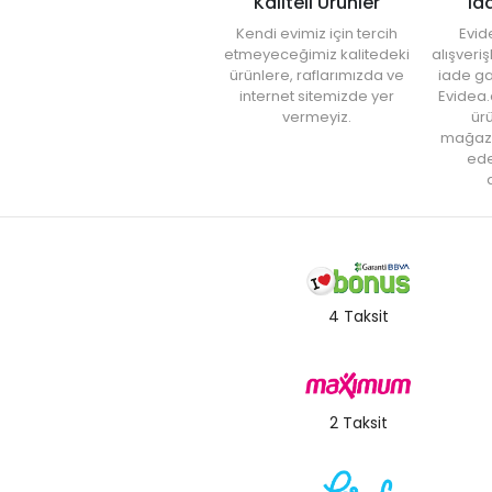
Kaliteli Ürünler
İa
Kendi evimiz için tercih
Evid
etmeyeceğimiz kalitedeki
alışveri
ürünlere, raflarımızda ve
iade ga
internet sitemizde yer
Evidea.
vermeyiz.
ürü
mağaz
ede
a
4 Taksit
2 Taksit