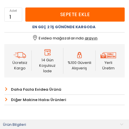
Adet
SEPETE EKLE
EN GEÇ 2 İŞ GÜNÜNDE KARGODA
Evidea mağazalarında
arayın
14 Gün
Ücretsiz
%100 Güvenli
Yerli
Koşulsuz
Kargo
Alışveriş
Üretim
İade
Daha Fazla Evidea Ürünü
Diğer Makine Halısı Ürünleri
Ürün Bilgileri