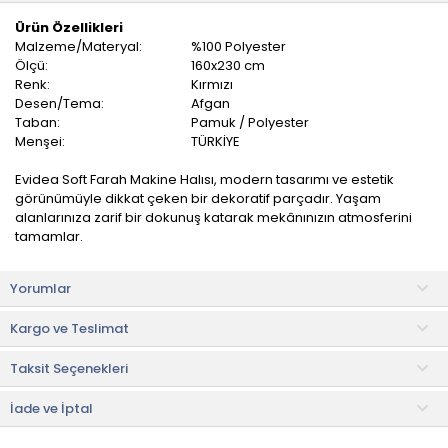
Ürün Özellikleri
Malzeme/Materyal:
%100 Polyester
Ölçü:
160x230 cm
Renk:
Kırmızı
Desen/Tema:
Afgan
Taban:
Pamuk / Polyester
Menşei:
TÜRKİYE
Evidea Soft Farah Makine Halısı, modern tasarımı ve estetik
görünümüyle dikkat çeken bir dekoratif parçadır. Yaşam
alanlarınıza zarif bir dokunuş katarak mekânınızın atmosferini
tamamlar.
Zarif desenleri ve renkleri ile göz alıcı bir iç mekan
Yorumlar
dekorasyonunu tamamlar. Leke ve kir tutmayan malzemelerle
üretilmiştir. Bu nedenle temizliği ve bakımı oldukça kolaydır.
Kargo ve Teslimat
Özellikle oturma odaları, yatak odaları veya salon gibi farklı
Taksit Seçenekleri
mekânlarda kullanılabilecek şekilde tasarlanmıştır.
Kullanım ve Bakım Bilgileri
İade ve İptal
• Elde veya makinede 30 °C'de sıkma yapılmadan yıkanabilir.