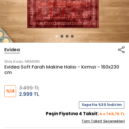
Evidea
Stok Kodu:
NRM095
Evidea Soft Farah Makine Halısı - Kırmızı - 160x230
cm
3.499 TL
%14
2.999 TL
Sepette %30 İndirim
Peşin Fiyatına
4
Taksit:
4
x
749,75
TL
Tüm Taksit Seçenekleri