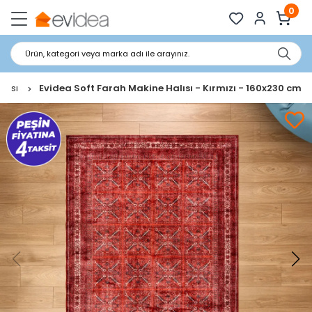
0
Ürün, kategori veya marka adı ile arayınız.
alısı
Evidea Soft Farah Makine Halısı - Kırmızı - 160x230 cm