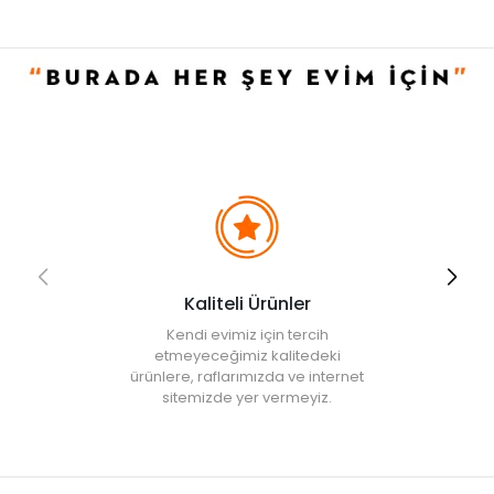
• Not:
Bu fiyat perakende satışlar için belirlenmiştir. Toplu alımlar
Evidea tarafından incelenecek ve uygun bulunmayan siparişler
iptal edilecektir.
• " Ürün görsellerinde ışık, ortam ve dijital düzenlemelere bağlı
olarak renk ve doku farklılıkları oluşabilir. "
Kaliteli Ürünler
Kendi evimiz için tercih
etmeyeceğimiz kalitedeki
ürünlere, raflarımızda ve internet
sitemizde yer vermeyiz.