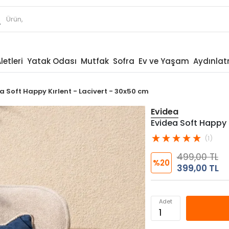
letleri
Yatak Odası
Mutfak
Sofra
Ev ve Yaşam
Aydınla
a Soft Happy Kırlent - Lacivert - 30x50 cm
Evidea
Evidea Soft Happy K
(1)
499,00 TL
%20
399,00 TL
Adet