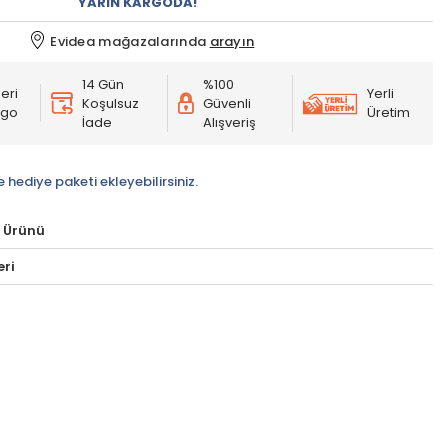
YARIN KARGODA!
Evidea mağazalarında
arayın
14 Gün
%100
eri
Yerli
Koşulsuz
Güvenli
rgo
Üretim
İade
Alışveriş
e hediye paketi ekleyebilirsiniz.
 Ürünü
eri