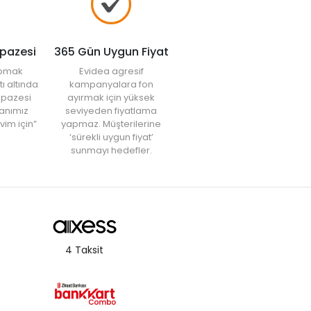
lpazesi
365 Gün Uygun Fiyat
yapmak
Evidea agresif
tı altında
kampanyalara fon
elpazesi
ayırmak için yüksek
anımız
seviyeden fiyatlama
vim için”
yapmaz. Müşterilerine
‘sürekli uygun fiyat’
sunmayı hedefler.
4 Taksit