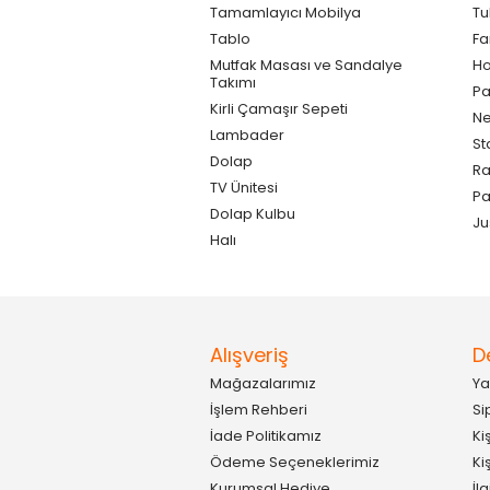
Tamamlayıcı Mobilya
Tu
Tablo
F
Mutfak Masası ve Sandalye
Ho
Takımı
Pa
Kirli Çamaşır Sepeti
Ne
Lambader
St
Dolap
Ra
TV Ünitesi
P
Dolap Kulbu
Ju
Halı
Alışveriş
D
Mağazalarımız
Ya
İşlem Rehberi
Si
İade Politikamız
Ki
Ödeme Seçeneklerimiz
Ki
Kurumsal Hediye
İl