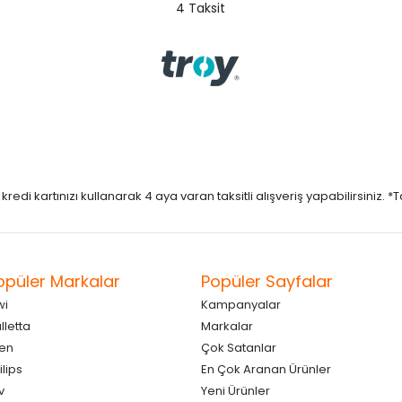
4 Taksit
di kartınızı kullanarak 4 aya varan taksitli alışveriş yapabilirsiniz. *Taks
opüler Markalar
Popüler Sayfalar
wi
Kampanyalar
lletta
Markalar
en
Çok Satanlar
ilips
En Çok Aranan Ürünler
v
Yeni Ürünler