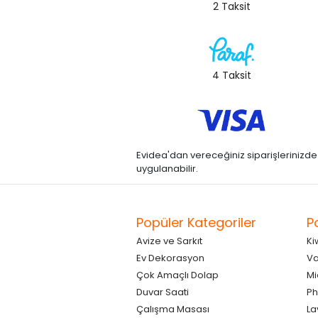
2 Taksit
4 Taksit
Evidea'dan vereceğiniz siparişlerinizde kre
uygulanabilir.
Popüler Kategoriler
P
Avize ve Sarkıt
Ki
Ev Dekorasyon
Va
Çok Amaçlı Dolap
Mi
Duvar Saati
Ph
Çalışma Masası
La