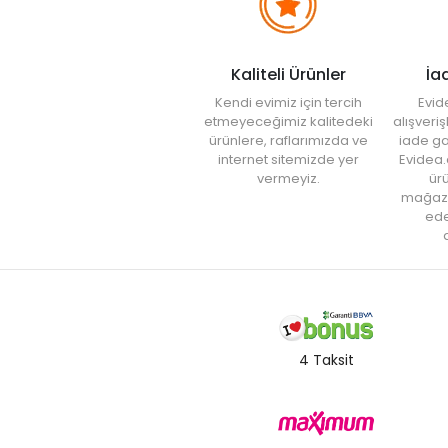
Kaliteli Ürünler
İa
Kendi evimiz için tercih
Evid
etmeyeceğimiz kalitedeki
alışveri
ürünlere, raflarımızda ve
iade ga
internet sitemizde yer
Evidea.
vermeyiz.
ürü
mağaz
ede
a
4 Taksit