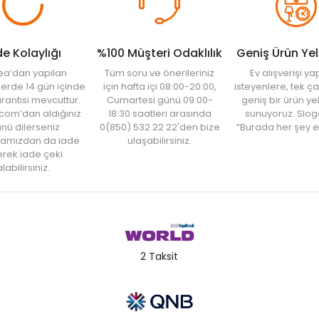
de Kolaylığı
%100 Müşteri Odaklılık
Geniş Ürün Ye
ea’dan yapılan
Tüm soru ve önerileriniz
Ev alışverişi 
şlerde 14 gün içinde
için hafta içi 08:00-20:00,
isteyenlere, tek ça
rantisi mevcuttur.
Cumartesi günü 09:00-
geniş bir ürün y
com’dan aldığınız
18:30 saatleri arasında
sunuyoruz. Slog
nü dilerseniz
0(850) 532 22 22'den bize
“Burada her şey e
amızdan da iade
ulaşabilirsiniz.
rek iade çeki
labilirsiniz.
2 Taksit