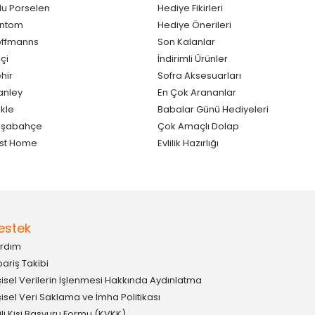
lu Porselen
Hediye Fikirleri
antom
Hediye Önerileri
ffmanns
Son Kalanlar
çi
İndirimli Ürünler
hir
Sofra Aksesuarları
anley
En Çok Arananlar
kle
Babalar Günü Hediyeleri
aşabahçe
Çok Amaçlı Dolap
st Home
Evlilik Hazırlığı
estek
rdım
pariş Takibi
şisel Verilerin İşlenmesi Hakkında Aydınlatma
şisel Veri Saklama ve İmha Politikası
gili Kişi Başvuru Formu (KVKK)