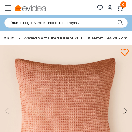
0
Ürün, kategori veya marka adı ile arayınız.
lent Kılıfı
Evidea Soft Luma Kırlent Kılıfı - Kiremit - 45x45 cm