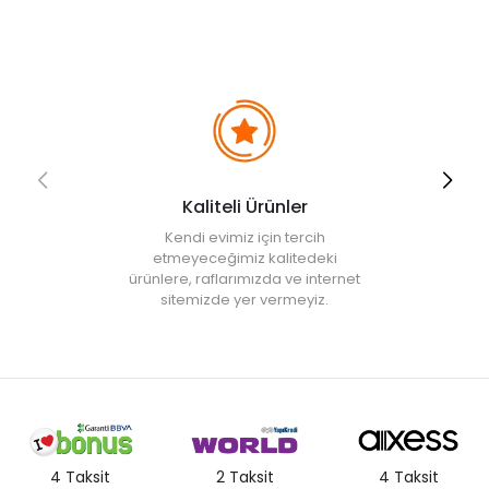
• Not:
Bu fiyat perakende satışlar için belirlenmiştir. Toplu alımlar
Evidea tarafından incelenecek ve uygun bulunmayan siparişler
iptal edilecektir.
• " Ürün görsellerinde ışık, ortam ve dijital düzenlemelere bağlı
olarak renk ve doku farklılıkları oluşabilir. "
Kaliteli Ürünler
Kendi evimiz için tercih
etmeyeceğimiz kalitedeki
ürünlere, raflarımızda ve internet
sitemizde yer vermeyiz.
4 Taksit
2 Taksit
4 Taksit