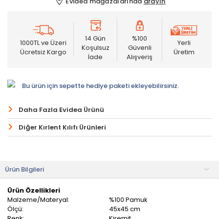
Evidea mağazalarında
arayın
14 Gün
%100
1000TL ve Üzeri
Yerli
Koşulsuz
Güvenli
Ücretsiz Kargo
Üretim
İade
Alışveriş
Bu ürün için sepette hediye paketi ekleyebilirsiniz.
Daha Fazla Evidea Ürünü
Diğer Kırlent Kılıfı Ürünleri
Ürün Bilgileri
Ürün Özellikleri
Malzeme/Materyal:
%100 Pamuk
Ölçü:
45x45 cm
Renk:
Kiremit