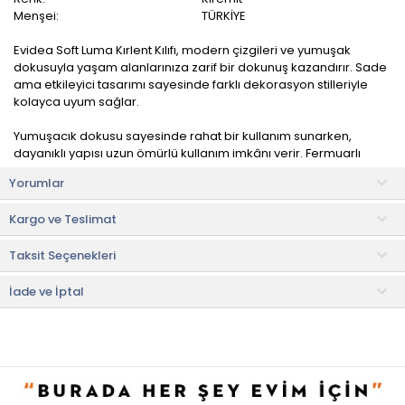
Menşei:
TÜRKİYE
Evidea Soft Luma Kırlent Kılıfı, modern çizgileri ve yumuşak
dokusuyla yaşam alanlarınıza zarif bir dokunuş kazandırır. Sade
ama etkileyici tasarımı sayesinde farklı dekorasyon stilleriyle
kolayca uyum sağlar.
Yumuşacık dokusu sayesinde rahat bir kullanım sunarken,
dayanıklı yapısı uzun ömürlü kullanım imkânı verir. Fermuarlı
tasarımı sayesinde kılıfı kolayca çıkarabilir, dilediğiniz zaman
Yorumlar
pratik bir şekilde temizleyebilirsiniz.
Kargo ve Teslimat
Tek başına sade bir vurgu yaratabilir ya da farklı renk ve
desenlerle kombinlenerek mekâna karakter katar. Her
Taksit Seçenekleri
detayında konforu ve estetiği bir araya getiren özel bir
tasarımdır.
İade ve İptal
Kullanım ve Bakım Bilgileri
• 30 °C'de hassas yıkama önerilir.
• Renkli ürün deterjanı kullanınız.
• Maksimum 150 °C'de ütüleyiniz.
• Ağartıcı ve çamaşır suyu kullanmayınız.