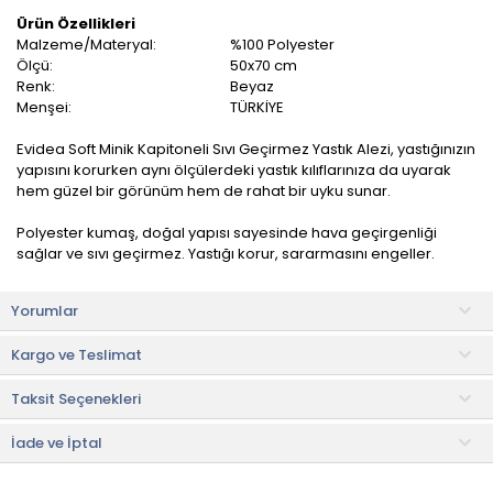
Ürün Özellikleri
Malzeme/Materyal:
%100 Polyester
Ölçü:
50x70 cm
Renk:
Beyaz
Menşei:
TÜRKİYE
Evidea Soft Minik Kapitoneli Sıvı Geçirmez Yastık Alezi, yastığınızın
yapısını korurken aynı ölçülerdeki yastık kılıflarınıza da uyarak
hem güzel bir görünüm hem de rahat bir uyku sunar.
Polyester kumaş, doğal yapısı sayesinde hava geçirgenliği
sağlar ve sıvı geçirmez. Yastığı korur, sararmasını engeller.
Kullanım ve Bakım Bilgileri
Yorumlar
• 30 °C'de yıkayınız ve ütülemeyiniz.
• Çamaşır ağartıcı madde kullanmayınız.
Kargo ve Teslimat
• Kuru temizleme yapmayınız.
• Makine kurutma yapmayınız.
Taksit Seçenekleri
• Not:
Bu fiyat perakende satışlar için belirlenmiştir. Toplu alımlar
Evidea tarafından incelenecek ve uygun bulunmayan siparişler
İade ve İptal
iptal edilecektir.
• " Ürün görsellerinde ışık, ortam ve dijital düzenlemelere bağlı