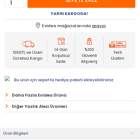
SEPETE EKLE
YARIN KARGODA!
Evidea mağazalarında
arayın
14 Gün
%100
1000TL ve Üzeri
Yerli
Koşulsuz
Güvenli
Ücretsiz Kargo
Üretim
İade
Alışveriş
Bu ürün için sepette hediye paketi ekleyebilirsiniz.
Daha Fazla Evidea Ürünü
Diğer Yastık Alezi Ürünleri
Ürün Bilgileri