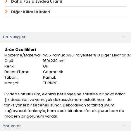
Daha Fazla Evidea Ürünü
Diğer Kilim Ürünleri
Ürün Bilgileri
Ürün Özellikleri
Malzeme/Materyal:
%55 Pamuk %30 Polyester %10 Diğer Elyaflar %
Ölçü:
160x230 cm
Renk:
Gri
Desen/Tema:
Geometrik
Taban:
Pamuk
Menşei:
TÜRKİYE
Evidea Soft Nil Kilim, evinizin her köşesine sofistike bir hava katar.
Şık desenleri ve yumuşak dokusuyla hem estetik hem de
fonksiyonel bir seçenek sunar. Dekorasyon tarzınıza uyum
sağlayacak tonlarıyla, hem sıcak bir atmosfer oluşturur hem de
modern bir görünüm yaratır.
Yorumlar
Hem klasik hem de modern dekorasyonlarda kullanılabilir. İster