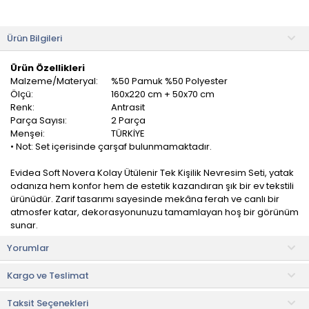
Ürün Bilgileri
Ürün Özellikleri
Malzeme/Materyal:
%50 Pamuk %50 Polyester
Ölçü:
160x220 cm + 50x70 cm
Renk:
Antrasit
Parça Sayısı:
2 Parça
Menşei:
TÜRKİYE
• Not: Set içerisinde çarşaf bulunmamaktadır.
Evidea Soft Novera Kolay Ütülenir Tek Kişilik Nevresim Seti, yatak
odanıza hem konfor hem de estetik kazandıran şık bir ev tekstili
ürünüdür. Zarif tasarımı sayesinde mekâna ferah ve canlı bir
atmosfer katar, dekorasyonunuzu tamamlayan hoş bir görünüm
sunar.
Yorumlar
Yumuşak dokulu kumaşı sayesinde ciltle nazik temas eder ve
rahat bir uyku deneyimi sağlar. Tek kişilik ölçüsü sayesinde
Kargo ve Teslimat
yatağınızı tam olarak sarar ve düzenli bir görünüm oluşturur.
Takım içerisinde nevresim ve yastık kılıfları yer alarak ihtiyacınız
Taksit Seçenekleri
olan tüm parçaları bir arada sunar.