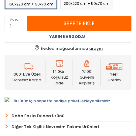
200x220 cm + 50x70 cm
160x220 cm + 50x70 cm
Adet
SEPETE EKLE
YARIN KARGODA!
Evidea mağazalarında
arayın
14 Gün
%100
1000TL ve Üzeri
Yerli
Koşulsuz
Güvenli
Ücretsiz Kargo
Üretim
İade
Alışveriş
Bu ürün için sepette hediye paketi ekleyebilirsiniz.
Daha Fazla Evidea Ürünü
Diğer Tek Kişilik Nevresim Takımı Ürünleri