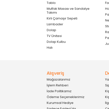
Tablo
F
Mutfak Masası ve Sandalye
Ho
Takımı
Pa
Kirli Çamaşır Sepeti
Ne
Lambader
St
Dolap
Ra
TV Ünitesi
P
Dolap Kulbu
Ju
Halı
Alışveriş
D
Mağazalarımız
Ya
İşlem Rehberi
Si
İade Politikamız
Ki
Ödeme Seçeneklerimiz
Ki
Kurumsal Hediye
İl
Sadece Evidea'da
Çe