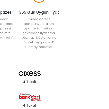
lpazesi
365 Gün Uygun Fiyat
yapmak
Evidea agresif
tı altında
kampanyalara fon
elpazesi
ayırmak için yüksek
anımız
seviyeden fiyatlama
vim için”
yapmaz. Müşterilerine
‘sürekli uygun fiyat’
sunmayı hedefler.
4 Taksit
4 Taksit