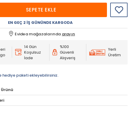
SEPETE EKLE
EN GEÇ 2 İŞ GÜNÜNDE KARGODA
Evidea mağazalarında
arayın
14 Gün
%100
eri
Yerli
Koşulsuz
Güvenli
rgo
Üretim
İade
Alışveriş
e hediye paketi ekleyebilirsiniz.
 Ürünü
eri