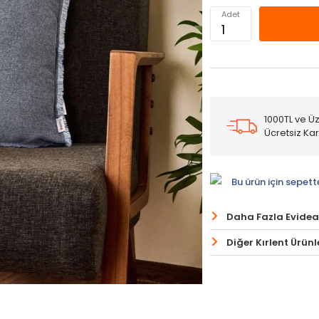
Adet
1000TL ve Üz
Ücretsiz Ka
Bu ürün için sepett
Daha Fazla Evidea
Diğer Kırlent Ürünl