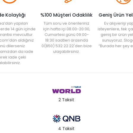
de Kolaylığı
%100 Müşteri Odaklılık
Geniş Ürün Ye
ea’dan yapılan
Tüm soru ve önerileriniz
Ev alışverişi 
şlerde 14 gün içinde
için hafta içi 08:00-20:00,
isteyenlere, tek ça
rantisi mevcuttur.
Cumartesi günü 09:00-
geniş bir ürün y
com’dan aldığınız
18:30 saatleri arasında
sunuyoruz. Slog
nü dilerseniz
0(850) 532 22 22'den bize
“Burada her şey e
amızdan da iade
ulaşabilirsiniz.
rek iade çeki
labilirsiniz.
2 Taksit
4 Taksit