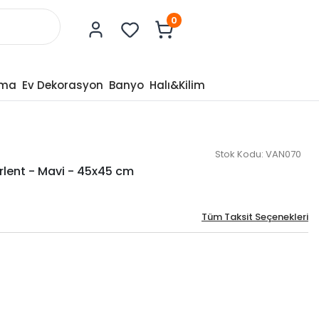
0
tma
Ev Dekorasyon
Banyo
Halı&Kilim
Stok Kodu:
VAN070
ırlent - Mavi - 45x45 cm
Tüm Taksit Seçenekleri