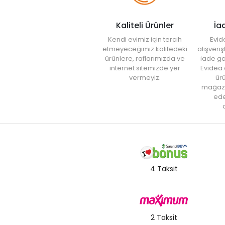
Kaliteli Ürünler
İa
Kendi evimiz için tercih
Evid
etmeyeceğimiz kalitedeki
alışveri
ürünlere, raflarımızda ve
iade ga
internet sitemizde yer
Evidea.
vermeyiz.
ürü
mağaz
ede
a
4 Taksit
2 Taksit