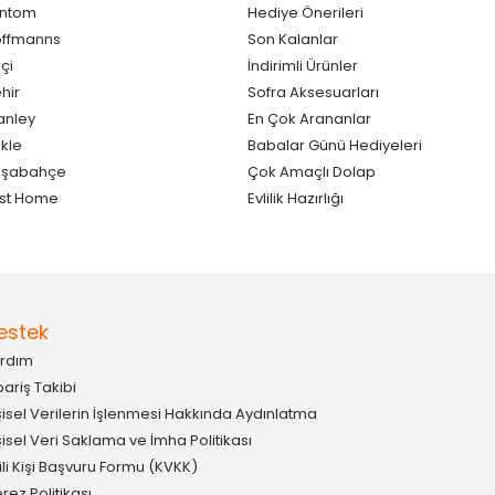
antom
Hediye Önerileri
ffmanns
Son Kalanlar
çi
İndirimli Ürünler
hir
Sofra Aksesuarları
anley
En Çok Arananlar
kle
Babalar Günü Hediyeleri
aşabahçe
Çok Amaçlı Dolap
st Home
Evlilik Hazırlığı
estek
rdım
pariş Takibi
şisel Verilerin İşlenmesi Hakkında Aydınlatma
şisel Veri Saklama ve İmha Politikası
gili Kişi Başvuru Formu (KVKK)
rez Politikası