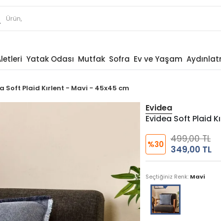
letleri
Yatak Odası
Mutfak
Sofra
Ev ve Yaşam
Aydınla
a Soft Plaid Kırlent - Mavi - 45x45 cm
Evidea
Evidea Soft Plaid K
499,00 TL
%30
349,00 TL
Seçtiğiniz Renk:
Mavi