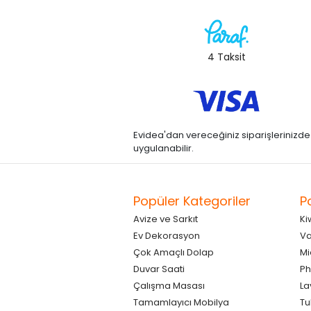
4 Taksit
Evidea'dan vereceğiniz siparişlerinizde kre
uygulanabilir.
Popüler Kategoriler
P
Avize ve Sarkıt
Ki
Ev Dekorasyon
Va
Çok Amaçlı Dolap
Mi
Duvar Saati
Ph
Çalışma Masası
La
Tamamlayıcı Mobilya
Tu