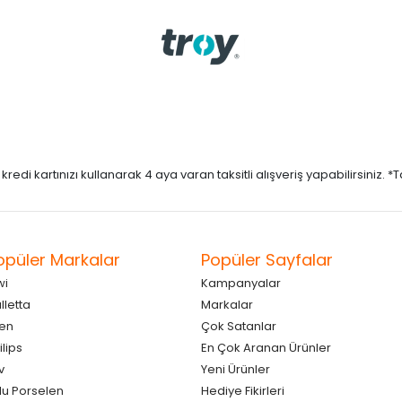
di kartınızı kullanarak 4 aya varan taksitli alışveriş yapabilirsiniz. *Taks
opüler Markalar
Popüler Sayfalar
wi
Kampanyalar
lletta
Markalar
en
Çok Satanlar
ilips
En Çok Aranan Ürünler
v
Yeni Ürünler
lu Porselen
Hediye Fikirleri