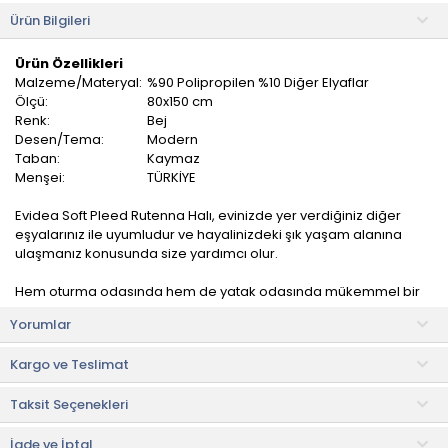
Ürün Bilgileri
Ürün Özellikleri
Malzeme/Materyal:
%90 Polipropilen %10 Diğer Elyaflar
Ölçü:
80x150 cm
Renk:
Bej
Desen/Tema:
Modern
Taban:
Kaymaz
Menşei:
TÜRKİYE
Evidea Soft Pleed Rutenna Halı, evinizde yer verdiğiniz diğer
eşyalarınız ile uyumludur ve hayalinizdeki şık yaşam alanına
ulaşmanız konusunda size yardımcı olur.
Hem oturma odasında hem de yatak odasında mükemmel bir
uyum sağlar. Ayrıca, kolay bakım özellikleri sayesinde temizliği
Yorumlar
de oldukça pratiktir.
Kargo ve Teslimat
Yaşam alanlarında uyumlu bir atmosfer yaratmanıza ve oturma
odanıza estetik görünüm kazandırmanıza yardımcı olur.
Taksit Seçenekleri
Kullanım ve Bakım Bilgileri
• Makinede 30 °C'de hassas yıkama yapılabilir veya halı yıkama
İade ve İptal