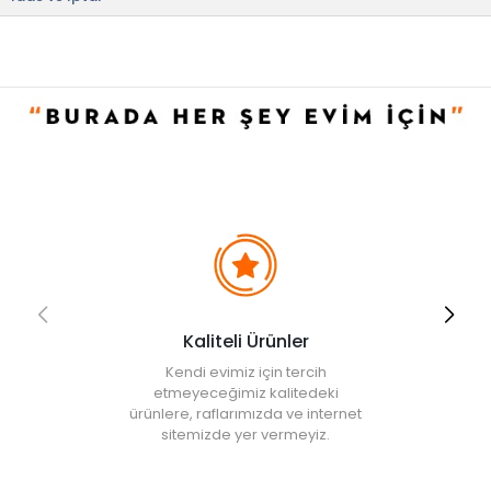
önerilir.
• Ağartıcı kullanılmamalıdır.
• Not:
Bu fiyat perakende satışlar için belirlenmiştir. Toplu alımlar
Evidea tarafından incelenecek ve uygun bulunmayan siparişler
iptal edilecektir.
• " Ürün görsellerinde ışık, ortam ve dijital düzenlemelere bağlı
olarak renk ve doku farklılıkları oluşabilir. "
Kaliteli Ürünler
Kendi evimiz için tercih
etmeyeceğimiz kalitedeki
ürünlere, raflarımızda ve internet
sitemizde yer vermeyiz.