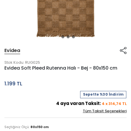
Evidea
Stok Kodu:
RUG025
Evidea Soft Pleed Rutenna Halı - Bej - 80x150 cm
1.199 TL
Sepette %30 İndirim
4
aya varan Taksit:
4
x
314,74
TL
Tüm Taksit Seçenekleri
Seçtiğiniz Ölçü:
80x150 cm