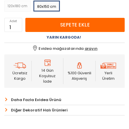
120x180 cm
80x150 cm
Adet
SEPETE EKLE
YARIN KARGODA!
Evidea mağazalarında
arayın
14 Gün
Ücretsiz
%100 Güvenli
Yerli
Koşulsuz
Kargo
Alışveriş
Üretim
İade
Daha Fazla Evidea Ürünü
Diğer Dekoratif Halı Ürünleri