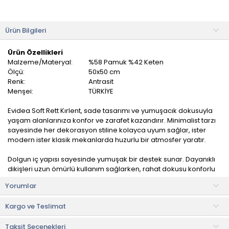
Ürün Bilgileri
Ürün Özellikleri
Malzeme/Materyal:
%58 Pamuk %42 Keten
Ölçü:
50x50 cm
Renk:
Antrasit
Menşei:
TÜRKİYE
Evidea Soft Rett Kırlent, sade tasarımı ve yumuşacık dokusuyla
yaşam alanlarınıza konfor ve zarafet kazandırır. Minimalist tarzı
sayesinde her dekorasyon stiline kolayca uyum sağlar, ister
modern ister klasik mekanlarda huzurlu bir atmosfer yaratır.
Dolgun iç yapısı sayesinde yumuşak bir destek sunar. Dayanıklı
dikişleri uzun ömürlü kullanım sağlarken, rahat dokusu konforlu
bir oturma veya dinlenme deneyimi yaşatır. İster tek başına, ister
Yorumlar
farklı kırlentlerle kombinlenerek şık bir bütünlük oluşturur.
Kargo ve Teslimat
Sade şıklığıyla mekânınıza dinginlik katar, yumuşak yapısıyla her
kullanımda konforu hissettirir. Günlük yaşamda hem stil hem
Taksit Seçenekleri
rahatlık arayanlar için ideal bir seçimdir.