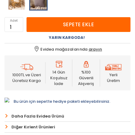
Adet
SEPETE EKLE
YARIN KARGODA!
Evidea mağazalarında
arayın
14 Gün
%100
1000TL ve Üzeri
Yerli
Koşulsuz
Güvenli
Ücretsiz Kargo
Üretim
İade
Alışveriş
Bu ürün için sepette hediye paketi ekleyebilirsiniz.
Daha Fazla Evidea Ürünü
Diğer Kırlent Ürünleri