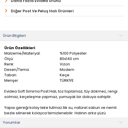
Daha Fazla Evidea Ürünü
Diğer Post Ve Peluş Halı Ürünleri
Ürün Bilgileri
Ürün Özellikleri
Malzeme/Materyal:
%100 Polyester
Ölçü:
80x140 cm
Renk:
Vizon
Desen/Tema:
Modern
Taban:
Keçe
Menşei:
TÜRKİYE
Evidea Soft Simirna Post Halı, toz toplamaz, tüy dökmez, rengi
solmaz, keçeleşme yapmaz, yumuşak bir dokuya sahiptir.
Yapısı gereği kolay leke tutmaz.IIık su, natürel sabun ve nemli
bezle silinerek kolayca temizlenebilir. Halının arka yüzü
kaliteli,aşınmaz esnemez pamuk dokuma taban kaydırmaz
Yorumlar
özelliktedir.