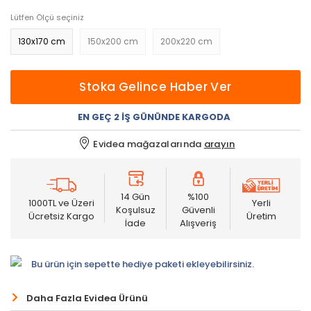
Lütfen Ölçü seçiniz
130x170 cm
150x200 cm
200x220 cm
Stoka Gelince Haber Ver
EN GEÇ 2 İŞ GÜNÜNDE KARGODA
Evidea mağazalarında
arayın
14 Gün
%100
1000TL ve Üzeri
Yerli
Koşulsuz
Güvenli
Ücretsiz Kargo
Üretim
İade
Alışveriş
Bu ürün için sepette hediye paketi ekleyebilirsiniz.
Daha Fazla Evidea Ürünü