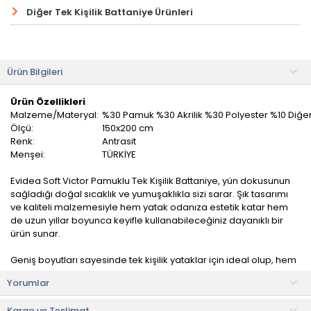
Diğer Tek Kişilik Battaniye Ürünleri
Ürün Bilgileri
Ürün Özellikleri
Malzeme/Materyal:
%30 Pamuk %30 Akrilik %30 Polyester %10 Diğer
Ölçü:
150x200 cm
Renk:
Antrasit
Menşei:
TÜRKİYE
Evidea Soft Victor Pamuklu Tek Kişilik Battaniye, yün dokusunun
sağladığı doğal sıcaklık ve yumuşaklıkla sizi sarar. Şık tasarımı
ve kaliteli malzemesiyle hem yatak odanıza estetik katar hem
de uzun yıllar boyunca keyifle kullanabileceğiniz dayanıklı bir
ürün sunar.
Geniş boyutları sayesinde tek kişilik yataklar için ideal olup, hem
sizin hem de sevdiklerinizin konforunu düşünerek tasarlandı.
Yorumlar
Yüksek kaliteli işçiliği ve dayanıklı yapısıyla, uzun yıllar boyunca ilk
Kargo ve Teslimat