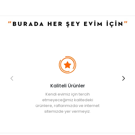
• Kuru temizleme yapılmaz.
• Not:
Bu fiyat perakende satışlar için belirlenmiştir. Toplu alımlar
Evidea tarafından incelenecek ve uygun bulunmayan siparişler
iptal edilecektir.
• " Ürün görsellerinde ışık, ortam ve dijital düzenlemelere bağlı
olarak renk ve doku farklılıkları oluşabilir. "
Kaliteli Ürünler
Kendi evimiz için tercih
etmeyeceğimiz kalitedeki
ürünlere, raflarımızda ve internet
sitemizde yer vermeyiz.