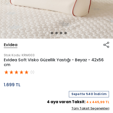
Evidea
Stok Kodu:
KRM003
Evidea Soft Visko Güzellik Yastığı - Beyaz - 42x56
cm
(1)
1.699 TL
Sepette %40 İndirim
4
aya varan Taksit:
4
x
445,99
TL
Tüm Taksit Seçenekleri