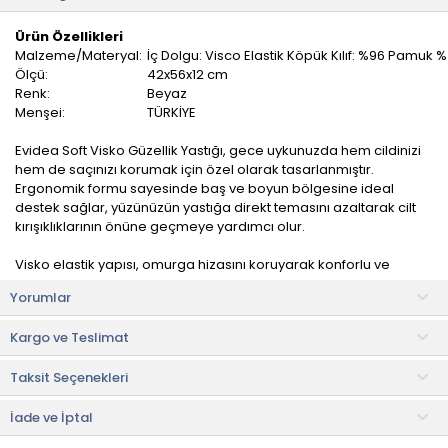
Ürün Özellikleri
Malzeme/Materyal:
İç Dolgu: Visco Elastik Köpük Kılıf: %96 Pamuk 
Ölçü:
42x56x12 cm
Renk:
Beyaz
Menşei:
TÜRKİYE
Evidea Soft Visko Güzellik Yastığı, gece uykunuzda hem cildinizi
hem de saçınızı korumak için özel olarak tasarlanmıştır.
Ergonomik formu sayesinde baş ve boyun bölgesine ideal
destek sağlar, yüzünüzün yastığa direkt temasını azaltarak cilt
kırışıklıklarının önüne geçmeye yardımcı olur.
Visko elastik yapısı, omurga hizasını koruyarak konforlu ve
sağlıklı bir uyku sunar. Aynı zamanda saçların sürtünmeden
Yorumlar
kaynaklı kırılmasını önleyen pürüzsüz yüzeyi ile güzellik rutininizin
vazgeçilmez bir parçası haline gelir.
Kargo ve Teslimat
Kullanım ve Bakım Bilgileri
Taksit Seçenekleri
• 30°C'de yalnızca kılıfı yıkanabilir.
• Beyazlatıcı kullanmayınız.
• Sererek kurutulur.
İade ve İptal
• Ütü yapmayınız.