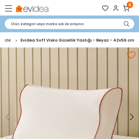
0
Ürün, kategori veya marka adı ile arayınız.
Yastık
Evidea Soft Visko Güzellik Yastığı - Beyaz - 42x56 cm