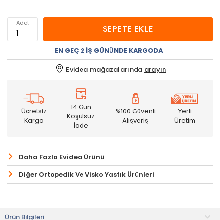
Adet
SEPETE EKLE
EN GEÇ 2 İŞ GÜNÜNDE KARGODA
Evidea mağazalarında
arayın
14 Gün
Ücretsiz
%100 Güvenli
Yerli
Koşulsuz
Kargo
Alışveriş
Üretim
İade
Daha Fazla Evidea Ürünü
Diğer Ortopedik Ve Visko Yastık Ürünleri
Ürün Bilgileri