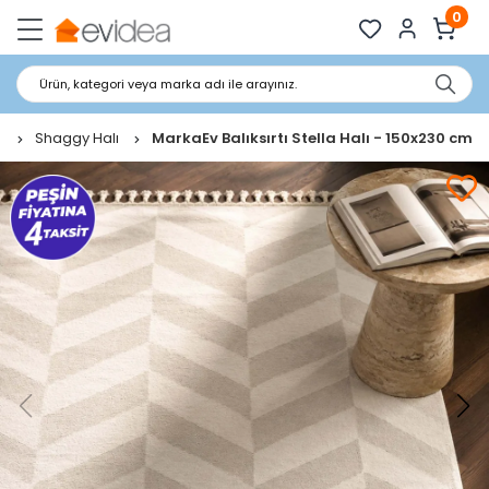
0
Ürün, kategori veya marka adı ile arayınız.
ı
Shaggy Halı
MarkaEv Balıksırtı Stella Halı - 150x230 cm