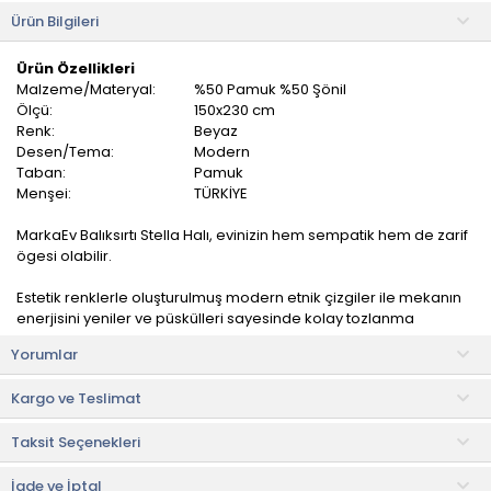
Ürün Bilgileri
Ürün Özellikleri
Malzeme/Materyal:
%50 Pamuk %50 Şönil
Ölçü:
150x230 cm
Renk:
Beyaz
Desen/Tema:
Modern
Taban:
Pamuk
Menşei:
TÜRKİYE
MarkaEv Balıksırtı Stella Halı, evinizin hem sempatik hem de zarif
ögesi olabilir.
Estetik renklerle oluşturulmuş modern etnik çizgiler ile mekanın
enerjisini yeniler ve püskülleri sayesinde kolay tozlanma
yapmaz.
Yorumlar
Kaliteli yapısı sayesinde su bazlı lekelerden kolayca arındırılır.
Kargo ve Teslimat
Kullanım ve Bakım Bilgileri
Taksit Seçenekleri
• Sadece halı yıkama şampuanı kullanılmalı, su sıcaklığı en fazla
30°C olmalı ve halı su ile silinip kurutulmalıdır.
İade ve İptal