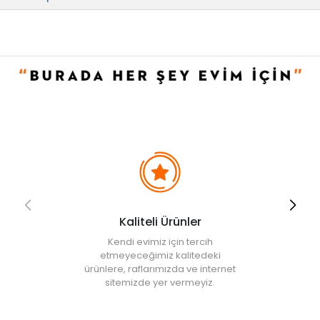
• Not:
Bu fiyat perakende satışlar için belirlenmiştir. Toplu alımlar
Evidea tarafından incelenecek ve uygun bulunmayan siparişler
iptal edilecektir.
• " Ürün görsellerinde ışık, ortam ve dijital düzenlemelere bağlı
olarak renk ve doku farklılıkları oluşabilir. "
Kaliteli Ürünler
Kendi evimiz için tercih
etmeyeceğimiz kalitedeki
ürünlere, raflarımızda ve internet
sitemizde yer vermeyiz.