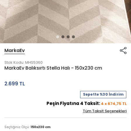
MarkaEv
Stok Kodu:
MHS5360
MarkaEv Balıksırtı Stella Halı - 150x230 cm
2.699 TL
Sepette %30 İndirim
Peşin Fiyatına
4
Taksit:
4
x
674,75
TL
Tüm Taksit Seçenekleri
Seçtiğiniz Ölçü:
150x230 cm