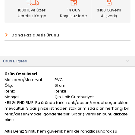
1000TL ve Üzeri
14 Gün
%100 Güvenli
Ücretsiz Kargo
Koşulsuz İade
Alışveriş
Daha Fazla Altis Ürünü
Ürün Bilgileri
Ürün Özellikleri
Malzeme/Materyal:
PVC
Ölçü:
61 cm
Renk:
Renkli
Menşei:
Çin Halk Cumhuriyeti
• BİLGİLENDİRME: Bu üründe farklı renk/desen/model seçenekleri
mevcuttur. Siparişinize istinaden stoklarımızda olan herhangi bir
renk/desen/model gönderilebilir. Sipariş verirken bunu dikkate
alınız.
Altis Deniz Simiti, hem güvenlik hem de rahatlık sunarak su