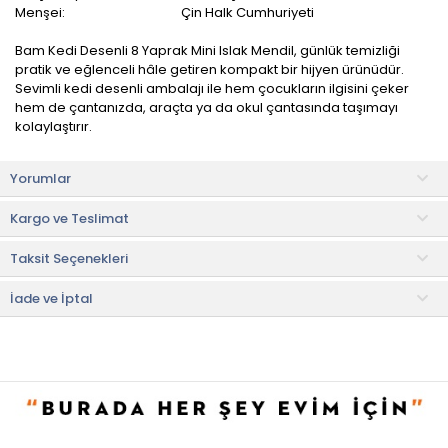
Menşei:
Çin Halk Cumhuriyeti
Bam Kedi Desenli 8 Yaprak Mini Islak Mendil, günlük temizliği
pratik ve eğlenceli hâle getiren kompakt bir hijyen ürünüdür.
Sevimli kedi desenli ambalajı ile hem çocukların ilgisini çeker
hem de çantanızda, araçta ya da okul çantasında taşımayı
kolaylaştırır.
8 adet mini ıslak mendilden oluşan bu set, el, yüz veya yüzey
Yorumlar
temizliğinde hızlı ve etkili temizlik sağlar. Nazik formülü
sayesinde cildi tahriş etmeden kiri, kiri ve yapışkan kalıntıları
Kargo ve Teslimat
kolayca temizler; hoş ve ferah bir dokunuş bırakır.
Taksit Seçenekleri
• Not:
Bu fiyat perakende satışlar için belirlenmiştir. Toplu alımlar
Evidea tarafından incelenecek ve uygun bulunmayan siparişler
iptal edilecektir.
İade ve İptal
• " Ürün görsellerinde ışık, ortam ve dijital düzenlemelere bağlı
olarak renk ve doku farklılıkları oluşabilir. "