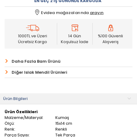
EN GEÇ 2 İŞ GÜNÜNDE KARGODA
Evidea mağazalarında
arayın
1000TL ve Üzeri
14 Gün
%100 Güvenli
Ücretsiz Kargo
Koşulsuz İade
Alışveriş
Daha Fazla Bam Ürünü
Diğer Islak Mendil Ürünleri
Ürün Bilgileri
Ürün Özellikleri
Malzeme/Materyal:
Kumaş
Ölçü:
15x14 cm
Renk:
Renkli
Parça Sayısı:
Tek Parça