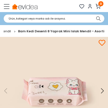
0
Ürün, kategori veya marka adı ile arayınız.
k Mendil
Bam Kedi Desenli 8 Yaprak Mini Islak Mendil - Asorti