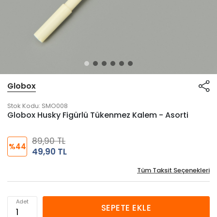
Globox
Stok Kodu:
SMO008
Globox Husky Figürlü Tükenmez Kalem - Asorti
89,90 TL
%44
49,90 TL
Tüm Taksit Seçenekleri
Adet
SEPETE EKLE