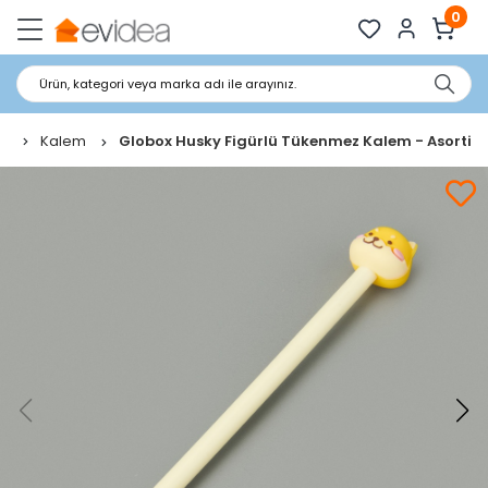
0
Ürün, kategori veya marka adı ile arayınız.
Kalem
Globox Husky Figürlü Tükenmez Kalem - Asorti