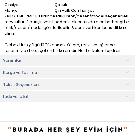
Cinsiyet:
Çocuk
Menşei:
Çin Halk Cumhuriyeti
• BİLGİLENDİRME: Bu üründe farklı renk/desen/model seçenekleri
mevcuttur. Siparişinize istinaden stoklarımızda olan herhangi bir
renk/desen/model gönderilebilir. Sipariş verirken bunu dikkate
alınız.
Globox Husky Figürlü Tükenmez Kalem, renkli ve eğlenceli
tasarımıyla dikkat çeken bir kalemdir. Her bir kalem farklı bir
renkte gelir ve üzerlerinde sevimli desenler bulunur, bu da
Yorumlar
yazma deneyimini daha keyifli hale getirir.
Kargo ve Teslimat
Ergonomik tasarımıyla rahat bir tutuş sağlar ve uzun süreli
kullanımda bile yorulmanızı engeller. Pürüzsüz yazım deneyimi
Taksit Seçenekleri
sunar ve mürekkep akışını düzenli tutar.
• Not:
Bu fiyat perakende satışlar için belirlenmiştir. Toplu alımlar
İade ve İptal
Evidea tarafından incelenecek ve uygun bulunmayan siparişler
iptal edilecektir.
• " Ürün görsellerinde ışık, ortam ve dijital düzenlemelere bağlı
olarak renk ve doku farklılıkları oluşabilir. "