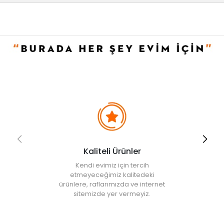
Kullanım ve Bakım Bilgileri
• Yumuşak bir bez veya sünger vasıtası ile silinerek
temizlenebilir.
• Not:
Bu fiyat perakende satışlar için belirlenmiştir. Toplu alımlar
Evidea tarafından incelenecek ve uygun bulunmayan siparişler
iptal edilecektir.
• " Ürün görsellerinde ışık, ortam ve dijital düzenlemelere bağlı
olarak renk ve doku farklılıkları oluşabilir. "
Kaliteli Ürünler
Kendi evimiz için tercih
etmeyeceğimiz kalitedeki
ürünlere, raflarımızda ve internet
sitemizde yer vermeyiz.