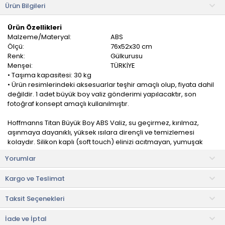
Ürün Bilgileri
Ürün Özellikleri
Malzeme/Materyal:
ABS
Ölçü:
76x52x30 cm
Renk:
Gülkurusu
Menşei:
TÜRKİYE
• Taşıma kapasitesi: 30 kg
• Ürün resimlerindeki aksesuarlar teşhir amaçlı olup, fiyata dahil
değildir. 1 adet büyük boy valiz gönderimi yapılacaktır, son
fotoğraf konsept amaçlı kullanılmıştır.
Hoffmanns Titan Büyük Boy ABS Valiz, su geçirmez, kırılmaz,
aşınmaya dayanıklı, yüksek ısılara dirençli ve temizlemesi
kolaydır. Silikon kaplı (soft touch) elinizi acıtmayan, yumuşak
tutma sapı ile valizinizi daha rahat taşırsınız.
Yorumlar
Muadillerine göre daha hafif gövde yapısı ile bagaj kotası
Kargo ve Teslimat
dostudur. Tek elle kolayca taşımaya uygun, ergonomik,
kademeli ayarlanabilir telescopic özel tasarım çekçek sistemi
Taksit Seçenekleri
360 °C rahat manevra kapasitesine sahip 4 çift tekerlek
İade ve İptal