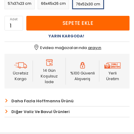
57x37x23 cm
66x45x26 cm
76x52x30 cm
Adet
SEPETE EKLE
YARIN KARGODA!
Evidea mağazalarında
arayın
14 Gün
Ücretsiz
%100 Güvenli
Yerli
Koşulsuz
Kargo
Alışveriş
Üretim
İade
Daha Fazla Hoffmanns Ürünü
Diğer Valiz Ve Bavul Ürünleri