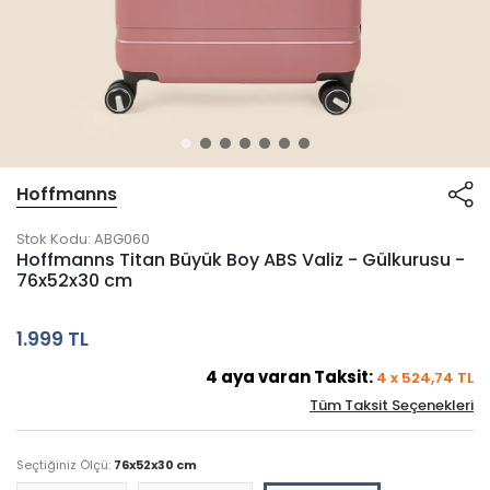
Hoffmanns
Stok Kodu:
ABG060
Hoffmanns Titan Büyük Boy ABS Valiz - Gülkurusu -
76x52x30 cm
1.999 TL
4
aya varan Taksit:
4
x
524,74
TL
Tüm Taksit Seçenekleri
Seçtiğiniz Ölçü:
76x52x30 cm