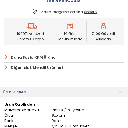
YARIN KARGODA!
Evidea mağazalarında
arayın
1000TL ve Üzeri
14 Gün
%100 Güvenli
Ücretsiz Kargo
Koşulsuz İade
Alışveriş
Daha Fazla KPM Ürünü
Diğer Islak Mendil Ürünleri
Ürün Bilgileri
Ürün Özellikleri
Malzeme/Materyal:
Plastik / Polyester
Ölçü:
8x5 cm
Renk:
Renkli
Menşei:
Çin Halk Cumhuriyeti