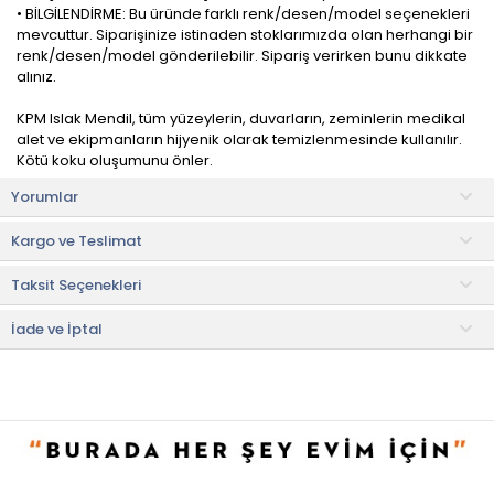
• BİLGİLENDİRME: Bu üründe farklı renk/desen/model seçenekleri
mevcuttur. Siparişinize istinaden stoklarımızda olan herhangi bir
renk/desen/model gönderilebilir. Sipariş verirken bunu dikkate
alınız.
KPM Islak Mendil, tüm yüzeylerin, duvarların, zeminlerin medikal
alet ve ekipmanların hijyenik olarak temizlenmesinde kullanılır.
Kötü koku oluşumunu önler.
Yorumlar
Gıda maddelerinin temas ettiği tüm yüzeylerde hijyenik koşulları
sağlar. Su, deterjan, bez, paspas ve zamandan tasarruf için
Kargo ve Teslimat
yardımcı olur.
Taksit Seçenekleri
Nasıl Kullanılmalı?
• Islak mendilin etiketini açın, ihtiyaca göre 1-2 yaprak çıkarın.
İhtiyaç duyulan bölgeyi gerektiği kadar temizleyin ve çöpe atın.
İade ve İptal
• Kullandıktan sonra mendillerin kurumaması için ambalajı kapalı
olduğundan emin olun. Gerektiğinde tekrar tekrar
kullanabilirsiniz.
• Not:
Bu fiyat perakende satışlar için belirlenmiştir. Toplu alımlar
Evidea tarafından incelenecek ve uygun bulunmayan siparişler
iptal edilecektir.