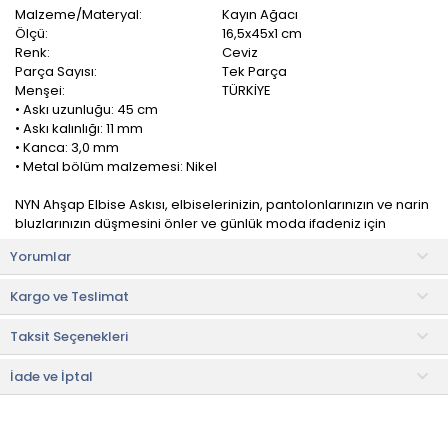
Malzeme/Materyal:
Kayın Ağacı
Ölçü:
16,5x45x1 cm
Renk:
Ceviz
Parça Sayısı:
Tek Parça
Menşei:
TÜRKİYE
• Askı uzunluğu: 45 cm
• Askı kalınlığı: 11 mm
• Kanca: 3,0 mm
• Metal bölüm malzemesi: Nikel
NYN Ahşap Elbise Askısı, elbiselerinizin, pantolonlarınızın ve narin
bluzlarınızın düşmesini önler ve günlük moda ifadeniz için
kırışıksız bir kıyafet sunar.
Yorumlar
Dayanıklı, hafif ve pratik. Sağlam ve güvenilir. Çoğu kıyafet türü
Kargo ve Teslimat
için kullanılabilir.
Taksit Seçenekleri
İnce tasarıma sahip klasik yapısıyla dolabınızı düzenli hale getirir
ve yerden tasarruf sağlar.
İade ve İptal
• Not:
Bu fiyat perakende satışlar için belirlenmiştir. Toplu alımlar
Evidea tarafından incelenecek ve uygun bulunmayan siparişler
iptal edilecektir.