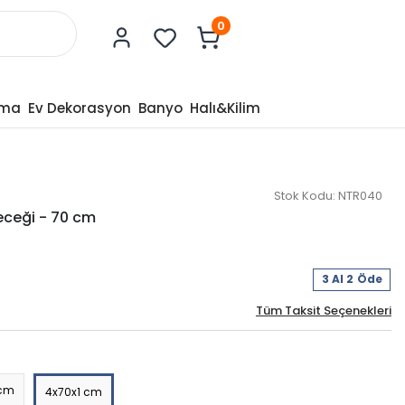
0
tma
Ev Dekorasyon
Banyo
Halı&Kilim
Stok Kodu:
NTR040
ceği - 70 cm
3 Al 2 Öde
Tüm Taksit Seçenekleri
 cm
4x70x1 cm