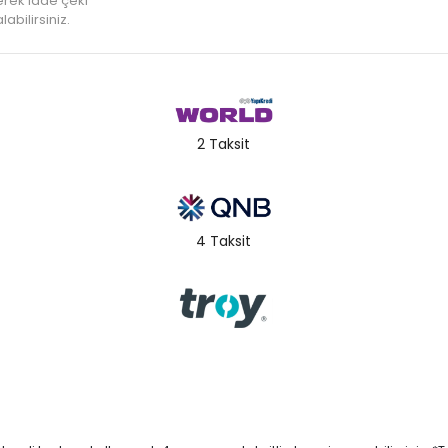
rek iade çeki
labilirsiniz.
2 Taksit
4 Taksit