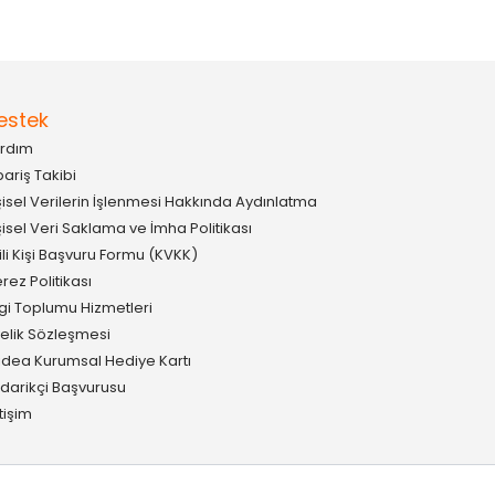
estek
rdım
pariş Takibi
şisel Verilerin İşlenmesi Hakkında Aydınlatma
şisel Veri Saklama ve İmha Politikası
gili Kişi Başvuru Formu (KVKK)
rez Politikası
lgi Toplumu Hizmetleri
elik Sözleşmesi
idea Kurumsal Hediye Kartı
darikçi Başvurusu
etişim