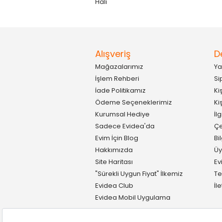
Halı
Alışveriş
D
Mağazalarımız
Ya
İşlem Rehberi
Si
İade Politikamız
Ki
Ödeme Seçeneklerimiz
Ki
Kurumsal Hediye
İl
Sadece Evidea'da
Çe
Evim İçin Blog
Bi
Hakkımızda
Üy
Site Haritası
Ev
"Sürekli Uygun Fiyat" İlkemiz
Te
Evidea Club
İl
Evidea Mobil Uygulama