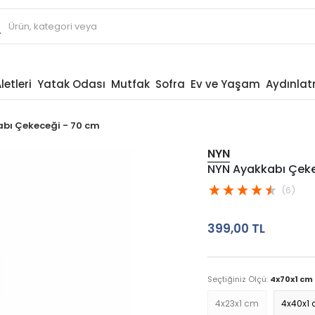
letleri
Yatak Odası
Mutfak
Sofra
Ev ve Yaşam
Aydınla
bı Çekeceği - 70 cm
NYN
NYN Ayakkabı Çeke
(6)
399,00 TL
Seçtiğiniz Ölçü:
4x70x1 cm
4x23x1 cm
4x40x1