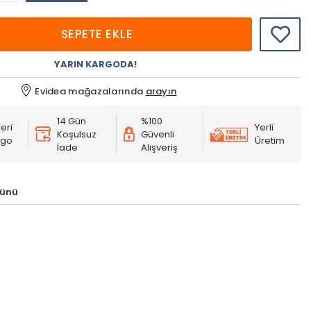
SEPETE EKLE
YARIN KARGODA!
Evidea mağazalarında
arayın
14 Gün
%100
eri
Yerli
Koşulsuz
Güvenli
rgo
Üretim
İade
Alışveriş
rünü