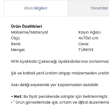
Ürün Bilgileri
Yorumlar
Ürün Özellikleri
Malzeme/Materyal:
Kayın Ağacı
Ölçü:
4x70x1 cm
Renk:
Ceviz
Menşei:
TÜRKİYE
NYN Ayakkabı Çekeceği, ayakkabılarınızı zorlanmada
Şık ve kaliteli yerli üretim ahşap malzemeden üretilmişt
Askı deliği sayesinde yer kaplamadan asılabilir.
• Not:
Bu fiyat perakende satışlar için belirlenmişti
• " Ürün görsellerinde ışık, ortam ve dijital düzenlemel