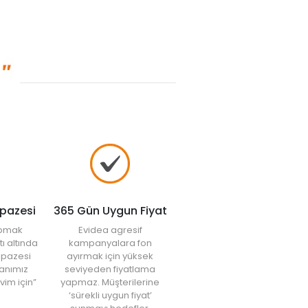
lpazesi
365 Gün Uygun Fiyat
yapmak
Evidea agresif
tı altında
kampanyalara fon
elpazesi
ayırmak için yüksek
anımız
seviyeden fiyatlama
vim için”
yapmaz. Müşterilerine
‘sürekli uygun fiyat’