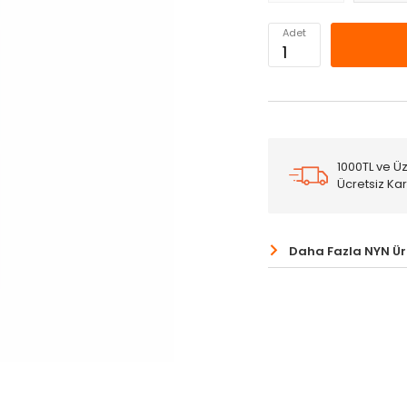
Adet
1000TL ve Üz
Ücretsiz Ka
Daha Fazla NYN Ü