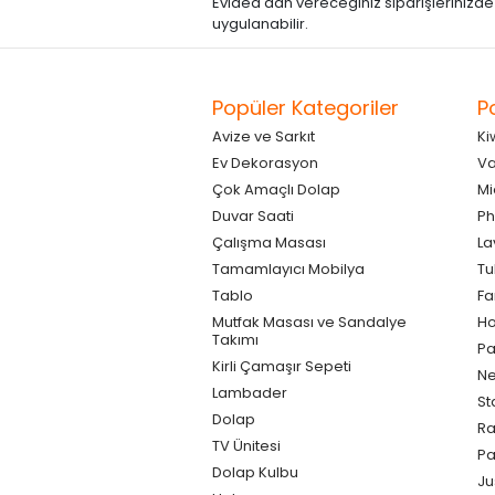
Evidea'dan vereceğiniz siparişlerinizde kre
uygulanabilir.
Popüler Kategoriler
P
Avize ve Sarkıt
Ki
Ev Dekorasyon
Va
Çok Amaçlı Dolap
Mi
Duvar Saati
Ph
Çalışma Masası
La
Tamamlayıcı Mobilya
Tu
Tablo
F
Mutfak Masası ve Sandalye
Ho
Takımı
Pa
Kirli Çamaşır Sepeti
Ne
Lambader
St
Dolap
Ra
TV Ünitesi
P
Dolap Kulbu
Ju