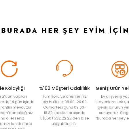
de Kolaylığı
%100 Müşteri Odaklılık
Geniş Ürün Ye
ea’dan yapılan
Tüm soru ve önerileriniz
Ev alışverişi 
şlerde 14 gün içinde
için hafta içi 08:00-20:00,
isteyenlere, tek ça
rantisi mevcuttur.
Cumartesi günü 09:00-
geniş bir ürün y
com’dan aldığınız
18:30 saatleri arasında
sunuyoruz. Slog
nü dilerseniz
0(850) 532 22 22'den bize
“Burada her şey e
amızdan da iade
ulaşabilirsiniz.