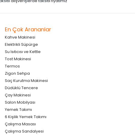
itli alışverişlerde taksitli fiyatımız
En Çok Arananlar
Kahve Makinesi
Elektrikli Süpürge
Su Isıtıcısı ve Kettle
Tost Makinesi
Termos
Zigon Sehpa
Saç Kurutma Makinesi
Düdüklü Tencere
Çay Makinesi
Salon Mobilyası
Yemek Takımı
6 Kişilik Yemek Takımı
Çalışma Masası
Çalışma Sandalyesi