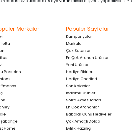
di kartınızı kullanarak 4 aya varan taksitli alışveriş yapabilirsiniz. *Taks
opüler Markalar
Popüler Sayfalar
wi
Kampanyalar
lletta
Markalar
en
Çok Satanlar
ilips
En Çok Aranan Ürünler
v
Yeni Ürünler
lu Porselen
Hediye Fikirleri
antom
Hediye Önerileri
ffmanns
Son Kalanlar
çi
İndirimli Ürünler
hir
Sofra Aksesuarları
anley
En Çok Arananlar
kle
Babalar Günü Hediyeleri
aşabahçe
Çok Amaçlı Dolap
st Home
Evlilik Hazırlığı