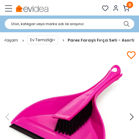
0
Ürün, kategori veya marka adı ile arayınız.
Ev Temizliği
Ve Yaşam
Parex Faraşlı Fırça Seti - Asorti