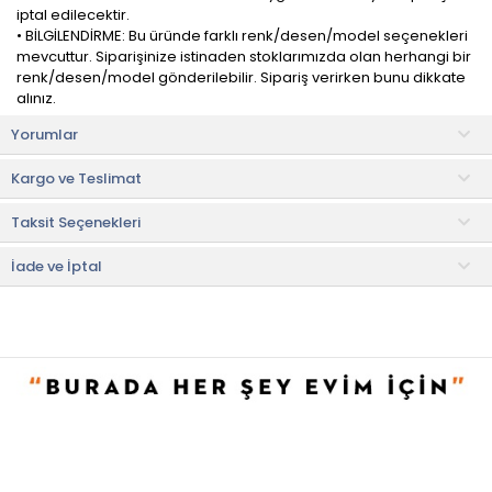
iptal edilecektir.
• BİLGİLENDİRME: Bu üründe farklı renk/desen/model seçenekleri
mevcuttur. Siparişinize istinaden stoklarımızda olan herhangi bir
renk/desen/model gönderilebilir. Sipariş verirken bunu dikkate
alınız.
Yorumlar
Toz kaldırmadan tek süpürmede etkili temizlik sunar. Dayanıklı,
esnek PET kıllara sahiptir.
Kargo ve Teslimat
Sap kısmında ergonomik tasarlanmış tutma yeri ile kullanımda
Taksit Seçenekleri
kolaylık sağlar.
İade ve İptal