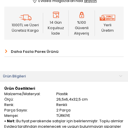
Evidea mağazalarında
arayın
14 Gün
%100
1000TL ve Üzeri
Yerli
Koşulsuz
Güvenli
Ücretsiz Kargo
Üretim
İade
Alışveriş
Daha Fazla Parex Ürünü
Ürün Bilgileri
Ürün Özellikleri
Malzeme/Materyal:
Plastik
Ölçü:
26,5x6,4x32,5 cm
Renk:
Renkli
Parça Sayısı:
2 Parça
Menşei:
TÜRKİYE
• Not:
Bu fiyat perakende satışlar için belirlenmiştir. Toplu alımlar
Evidea tarafından incelenecek ve uygun bulunmayan siparişler