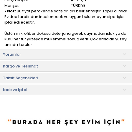
Menşei:
TÜRKİYE
• Not:
Bu fiyat perakende satışlar için belirlenmiştir. Toplu alımlar
Evidea tarafından incelenecek ve uygun bulunmayan siparişler
iptal edilecektir.
Üstün mikrofiber dokusu deterjana gerek duymadan ıslak ya da
kuru her tür yüzeyde mükemmel sonuç verir. Çok emicidir yüzeyi
anında kurular.
Yorumlar
Özel mikrofiber dokusu sayesinde yüzeyi çizmez. Ardında hav, iz
ve leke bırakmaz.
Kargo ve Teslimat
Çamaşır suyuna dayanıklıdır. Ayrıca makinede yıkanabilir.
Taksit Seçenekleri
İade ve İptal