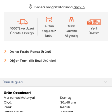
Evidea mağazalarında
arayın
14 Gün
%100
1000TL ve Üzeri
Yerli
Koşulsuz
Güvenli
Ücretsiz Kargo
Üretim
İade
Alışveriş
Daha Fazla Parex Ürünü
Diğer Temizlik Bezi Ürünleri
Ürün Bilgileri
Ürün Özellikleri
Malzeme/Materyal:
Kumaş
Ölçü:
30x40 cm
Renk:
Renkli
Parça Sayısı:
4 Parça