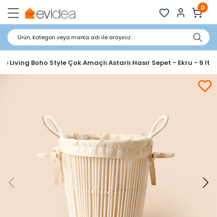
0
Ürün, kategori veya marka adı ile arayınız.
le Living Boho Style Çok Amaçlı Astarlı Hasır Sepet - Ekru - 9 lt