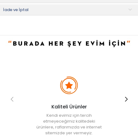
• Not:
Bu fiyat perakende satışlar için belirlenmiştir. Toplu alımlar
İade ve İptal
Evidea tarafından incelenecek ve uygun bulunmayan siparişler
iptal edilecektir.
• " Ürün görsellerinde ışık, ortam ve dijital düzenlemelere bağlı
olarak renk ve doku farklılıkları oluşabilir. "
Kaliteli Ürünler
Kendi evimiz için tercih
etmeyeceğimiz kalitedeki
ürünlere, raflarımızda ve internet
sitemizde yer vermeyiz.