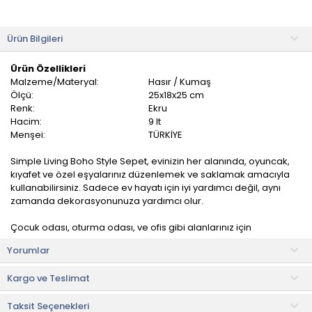
Ürün Bilgileri
Ürün Özellikleri
Malzeme/Materyal:
Hasır / Kumaş
Ölçü:
25x18x25 cm
Renk:
Ekru
Hacim:
9 lt
Menşei:
TÜRKİYE
Simple Living Boho Style Sepet, evinizin her alanında, oyuncak,
kıyafet ve özel eşyalarınız düzenlemek ve saklamak amacıyla
kullanabilirsiniz. Sadece ev hayatı için iyi yardımcı değil, aynı
zamanda dekorasyonunuza yardımcı olur.
Çocuk odası, oturma odası, ve ofis gibi alanlarınız için
mükemmel bir tamamlayıcıdır ve işlevselken her odaya renk
Yorumlar
katar.
Kargo ve Teslimat
Kullanım ve Bakım Bilgileri
• Makinede yıkanması uygun değildir. Nemli bez ile
Taksit Seçenekleri
temizlenmelidir.