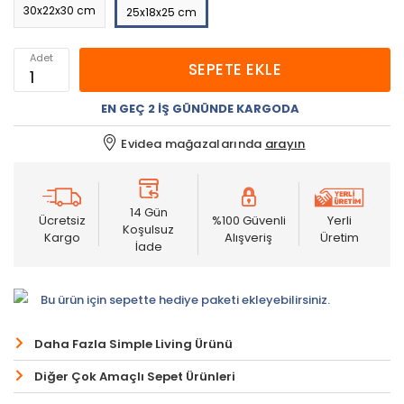
30x22x30 cm
25x18x25 cm
Adet
SEPETE EKLE
EN GEÇ 2 İŞ GÜNÜNDE KARGODA
Evidea mağazalarında
arayın
14 Gün
Ücretsiz
%100 Güvenli
Yerli
Koşulsuz
Kargo
Alışveriş
Üretim
İade
Bu ürün için sepette hediye paketi ekleyebilirsiniz.
Daha Fazla Simple Living Ürünü
Diğer Çok Amaçlı Sepet Ürünleri