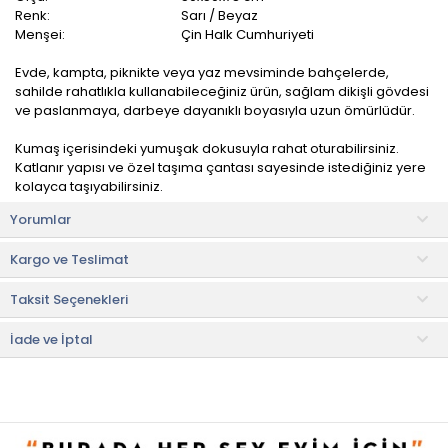
Renk:
Sarı / Beyaz
Menşei:
Çin Halk Cumhuriyeti
Evde, kampta, piknikte veya yaz mevsiminde bahçelerde,
sahilde rahatlıkla kullanabileceğiniz ürün, sağlam dikişli gövdesi
ve paslanmaya, darbeye dayanıklı boyasıyla uzun ömürlüdür.
Kumaş içerisindeki yumuşak dokusuyla rahat oturabilirsiniz.
Katlanır yapısı ve özel taşıma çantası sayesinde istediğiniz yere
kolayca taşıyabilirsiniz.
Yorumlar
Bardak bölmesiyle içeceklerinizi yanınızdan ayırmadan
kolaylıkla muhafaza edebilirsiniz.
Kargo ve Teslimat
Kurulum
Taksit Seçenekleri
• Ürün kurulum gerektirmez.
• Koliden çıkardıktan sonra sandalyeyi açık konuma getirmeniz
gerekir. Tek elle dahi kurulum sağlanabileceği için sandalye her
İade ve İptal
açıdan konfor sağlar.
Kullanım ve Bakım Önerileri
• Katlanır sandalyenin metal kısımları ıslak veya kuru bez ile
temizlenebilir. Ürünün metal iskeleti leke bırakmaz. Kumaş