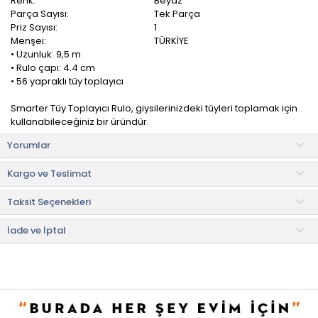
Renk:
Beyaz
Parça Sayısı:
Tek Parça
Priz Sayısı:
1
Menşei:
TÜRKİYE
• Uzunluk: 9,5 m
• Rulo çapı: 4.4 cm
• 56 yapraklı tüy toplayıcı
Smarter Tüy Toplayıcı Rulo, giysilerinizdeki tüyleri toplamak için
kullanabileceğiniz bir üründür.
Yorumlar
Takım elbise ceketleri de dahil olmak üzere tüm giyim eşyaları
için idealdir.
Kargo ve Teslimat
Giysilerinize yapışan tüy ve saçları temizlemeyi
Taksit Seçenekleri
kolaylaştırabilirsiniz.
• Not:
Bu fiyat perakende satışlar için belirlenmiştir. Toplu alımlar
İade ve İptal
Evidea tarafından incelenecek ve uygun bulunmayan siparişler
iptal edilecektir.
• " Ürün görsellerinde ışık, ortam ve dijital düzenlemelere bağlı
olarak renk ve doku farklılıkları oluşabilir. "