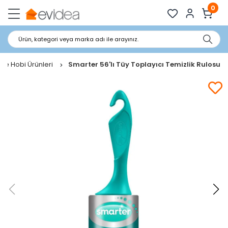
0
Ürün, kategori veya marka adı ile arayınız.
 Ve Hobi Ürünleri
Smarter 56'lı Tüy Toplayıcı Temizlik Rulosu