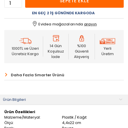
SEPETE EKLE
EN GEÇ 2 İŞ GÜNÜNDE KARGODA
Evidea mağazalarında
arayın
14 Gün
%100
1000TL ve Üzeri
Yerli
Koşulsuz
Güvenli
Ücretsiz Kargo
Üretim
İade
Alışveriş
Daha Fazla Smarter Ürünü
Ürün Bilgileri
Ürün Özellikleri
Malzeme/Materyal:
Plastik / Kağıt
Ölçü:
4,4x22 cm