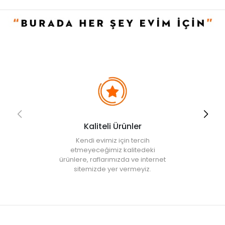
• Not:
Bu fiyat perakende satışlar için belirlenmiştir. Toplu alımlar
Evidea tarafından incelenecek ve uygun bulunmayan siparişler
iptal edilecektir.
• " Ürün görsellerinde ışık, ortam ve dijital düzenlemelere bağlı
olarak renk ve doku farklılıkları oluşabilir. "
Kaliteli Ürünler
Kendi evimiz için tercih
etmeyeceğimiz kalitedeki
ürünlere, raflarımızda ve internet
sitemizde yer vermeyiz.