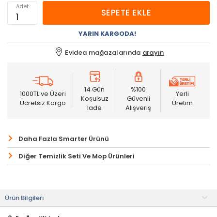
Adet
SEPETE EKLE
YARIN KARGODA!
Evidea mağazalarında
arayın
14 Gün
%100
1000TL ve Üzeri
Yerli
Koşulsuz
Güvenli
Ücretsiz Kargo
Üretim
İade
Alışveriş
Daha Fazla Smarter Ürünü
Diğer Temizlik Seti Ve Mop Ürünleri
Ürün Bilgileri