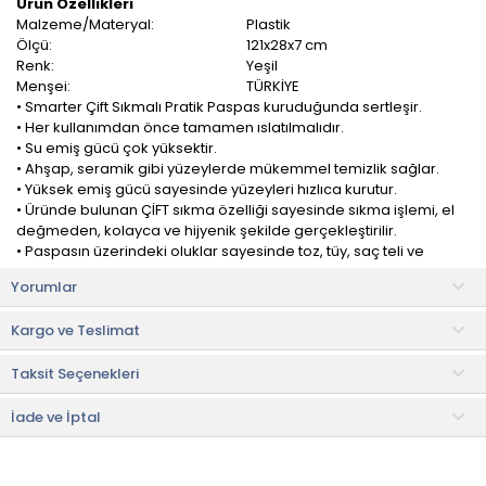
Ürün Özellikleri
Malzeme/Materyal:
Plastik
Ölçü:
121x28x7 cm
Renk:
Yeşil
Menşei:
TÜRKİYE
• Smarter Çift Sıkmalı Pratik Paspas kuruduğunda sertleşir.
• Her kullanımdan önce tamamen ıslatılmalıdır.
• Su emiş gücü çok yüksektir.
• Ahşap, seramik gibi yüzeylerde mükemmel temizlik sağlar.
• Yüksek emiş gücü sayesinde yüzeyleri hızlıca kurutur.
• Üründe bulunan ÇİFT sıkma özelliği sayesinde sıkma işlemi, el
değmeden, kolayca ve hijyenik şekilde gerçekleştirilir.
• Paspasın üzerindeki oluklar sayesinde toz, tüy, saç teli ve
parçacıkları kolay ve hızlı bir şekilde toplar.
Yorumlar
Smarter Çift Sıkmalı Pratik Paspas, temizlik işlerinizi
Kargo ve Teslimat
kolaylaştırmak ve daha etkili bir deneyim sunmak için
tasarlanmıştır. Yeşil rengiyle dikkat çeken ürün, kullanımıyla
Taksit Seçenekleri
zaman ve emek tasarrufu sağlar.
Çift sıkmalı özelliği sayesinde daha fazla suyu emebilir ve
İade ve İptal
zemindeki fazla nemi etkili bir şekilde alır. Bu özelliği sayesinde
temizlik işlemlerinde daha hızlı ve etkili bir sonuç elde etmenize
yardımcı olur.