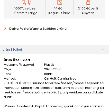
1000TL ve Üzeri
14 Gün
%100 Güvenli
Ücretsiz Kargo
Koşulsuz İade
Alışveriş
Daha Fazla Wanna Bubbles Ürünü
Ürün Bilgileri
Ürün Özellikleri
Malzeme/Materyal:
Plastik
Ölçü:
20x5x22 cm
Renk:
Renkli
Menşei:
Çin Halk Cumhuriyeti
• BİLGİLENDİRME: Bu üründe farklı renk/desen/model seçenekleri
mevcuttur. Siparişinize istinaden stoklarımızda olan herhangi bir
renk/desen/model gönderilebilir. Sipariş verirken bunu dikkate
alınız.
Wanna Bubbles Pilli Köpük Tabancası, çocukların oyun saatlerini