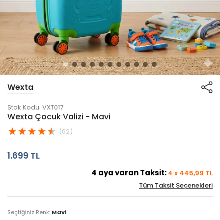
Wexta
Stok Kodu:
VXT017
Wexta Çocuk Valizi - Mavi
(62)
1.699 TL
4
aya varan Taksit:
4
x
445,99
TL
Tüm Taksit Seçenekleri
Seçtiğiniz Renk:
Mavi