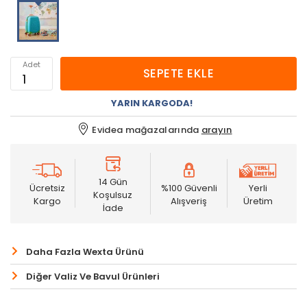
Adet
SEPETE EKLE
YARIN KARGODA!
Evidea mağazalarında
arayın
14 Gün
Ücretsiz
%100 Güvenli
Yerli
Koşulsuz
Kargo
Alışveriş
Üretim
İade
Daha Fazla Wexta Ürünü
Diğer Valiz Ve Bavul Ürünleri