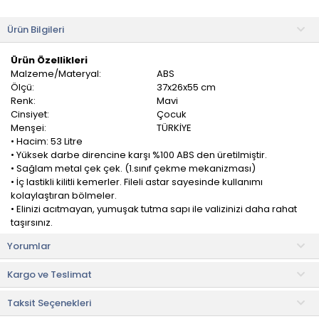
Ürün Bilgileri
Ürün Özellikleri
Malzeme/Materyal:
ABS
Ölçü:
37x26x55 cm
Renk:
Mavi
Cinsiyet:
Çocuk
Menşei:
TÜRKİYE
• Hacim: 53 Litre
• Yüksek darbe direncine karşı %100 ABS den üretilmiştir.
• Sağlam metal çek çek. (1.sınıf çekme mekanizması)
• İç lastikli kilitli kemerler. Fileli astar sayesinde kullanımı
kolaylaştıran bölmeler.
• Elinizi acıtmayan, yumuşak tutma sapı ile valizinizi daha rahat
taşırsınız.
• Ağırlığı dengeleyip, taşımayı kolaylaştıran, kauçuk-silikon
Yorumlar
malzemeden üretilmiş 360 derece dönebilen 4'lü tekerlek
sistemi.
Kargo ve Teslimat
• Sık dişli kalın fermuarlar.
• Muadillerine göre daha hafif gövde yapısı.
Taksit Seçenekleri
• %100 sağlığa uygun üretim.
• 2 - 9 yaş arası çocuklar için uygundur.