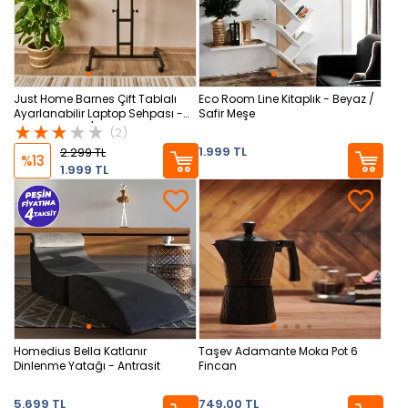
Just Home Barnes Çift Tablalı
Eco Room Line Kitaplık - Beyaz /
Ayarlanabilir Laptop Sehpası -
Safir Meşe
Atlantik Çam / Siyah - 87x45x58
(2)
cm
1.999 TL
2.299 TL
%13
1.999 TL
Homedius Bella Katlanır
Taşev Adamante Moka Pot 6
Dinlenme Yatağı - Antrasit
Fincan
5.699 TL
749,00 TL