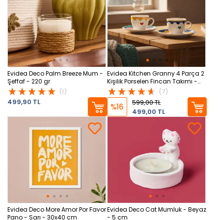
Evidea Deco Palm Breeze Mum -
Evidea Kitchen Granny 4 Parça 2
Şeffaf - 220 gr
Kişilik Porselen Fincan Takımı -
Renkli
(1)
(7)
499,90 TL
599,00 TL
%16
499,00 TL
Evidea Deco More Amor Por Favor
Evidea Deco Cat Mumluk - Beyaz
Pano - Sarı - 30x40 cm
- 5 cm