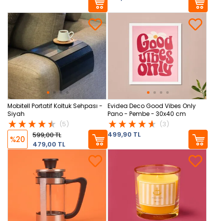
Mobitell Portatif Koltuk Sehpası -
Evidea Deco Good Vibes Only
Siyah
Pano - Pembe - 30x40 cm
(5)
(3)
499,90 TL
599,00 TL
%20
479,00 TL