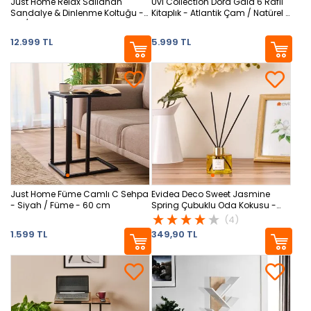
Just Home Relax Sallanan
Uvi Collection Dora Gala 6 Raflı
Sandalye & Dinlenme Koltuğu -
Kitaplık - Atlantik Çam / Natürel -
Gri / Krem
168x28x80 cm
12.999 TL
5.999 TL
Just Home Füme Camlı C Sehpa
Evidea Deco Sweet Jasmine
- Siyah / Füme - 60 cm
Spring Çubuklu Oda Kokusu -
Sarı - 100 ml
(4)
1.599 TL
349,90 TL