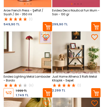
Arow French Press - Şeffaf /
Evidea Deco Nautical Fun Mum -
Siyah / Gri - 350 ml
Sarı - 130 gr
(1)
549,90 TL
299,90 TL
Evidea Lighting Metal Lambader
Just Home Athena 3 Raflı Metal
- Bordo
Kitaplık - Sepet
(6)
(1)
2.299 TL
1.999 TL
%12
1.749 TL