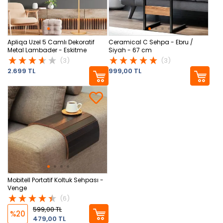
Apliqa Uzel 5 Camlı Dekoratif
Ceramical C Sehpa - Ebru /
Metal Lambader - Eskitme
Siyah - 67 cm
(3)
(3)
2.699 TL
999,00 TL
Mobitell Portatif Koltuk Sehpası -
Venge
(6)
599,00 TL
%20
479,00 TL