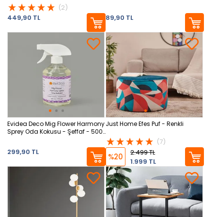
(2)
449,90 TL
89,90 TL
Evidea Deco Mig Flower Harmony
Just Home Efes Puf - Renkli
Sprey Oda Kokusu - Şeffaf - 500
ml
(7)
299,90 TL
2.499 TL
%20
1.999 TL