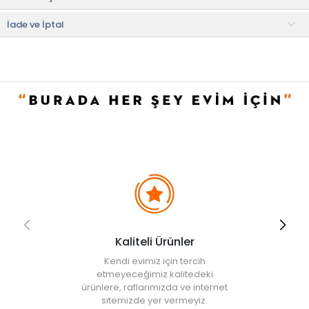
imkanı sunar.
İade ve İptal
14 adet 8 mm MDF parçanın birleştirilmesi ile üretilmektedir. Alt
kısmı kaydırmaz kumaş ile kaplıdır.
Teslimat ve Kurulum Bilgileri
• Ürün resimlerindeki aksesuarlar teşhir amaçlı olup, fiyata dahil
değildir.
• Ürün monte olarak gönderilmektedir.
• Orjinal ambalajında kurulu şekilde gönderilmektedir.
• Not:
Bu fiyat perakende satışlar için belirlenmiştir. Toplu alımlar
Evidea tarafından incelenecek ve uygun bulunmayan siparişler
iptal edilecektir.
• " Ürün görsellerinde ışık, ortam ve dijital düzenlemelere bağlı
olarak renk ve doku farklılıkları oluşabilir. "
Kaliteli Ürünler
Kendi evimiz için tercih
etmeyeceğimiz kalitedeki
ürünlere, raflarımızda ve internet
sitemizde yer vermeyiz.