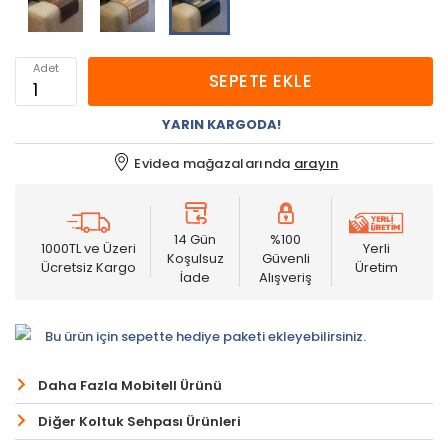
Adet
SEPETE EKLE
YARIN KARGODA!
Evidea mağazalarında
arayın
14 Gün
%100
1000TL ve Üzeri
Yerli
Koşulsuz
Güvenli
Ücretsiz Kargo
Üretim
İade
Alışveriş
Bu ürün için sepette hediye paketi ekleyebilirsiniz.
Daha Fazla Mobitell Ürünü
Diğer Koltuk Sehpası Ürünleri