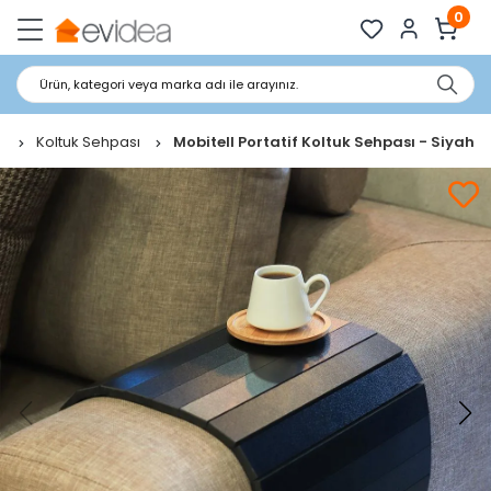
0
Ürün, kategori veya marka adı ile arayınız.
a
Koltuk Sehpası
Mobitell Portatif Koltuk Sehpası - Siyah