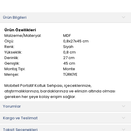
Ürün Bilgileri
Ürün Özellikleri
Malzeme/Materyal:
MDF
Ölçü:
0,8x27x45 cm
Renk:
Siyah
Yükseklik:
0,8 cm
Derinlik:
27 cm
Genişlik:
45 cm
Montaj Tipi:
Monte
Menşei:
TÜRKİYE
Mobitell Portatif Koltuk Sehpası, içeceklerinize,
atıştırmalıklarınıza, bardaklarınıza ve elinizin altında olması
gereken her şeye kolay erişim sağlar.
Yorumlar
Ergonomik yapısı ve koltuk üzerine serildiğinde koltuğun şeklini
alarak tam uyum sağlar.
Kargo ve Teslimat
Ürün MDF'den yapılmış olup sağlığa zararlı materyaller içermez.
Taksit Seçenekleri
Koltuklarınızda leke oluşmasına engel olarak kolayca silinme