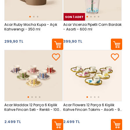
SON 1 ADET
SON
Acar Ruby Mocha Kupa - Açık
Acar Vicenza Pipetli Cam Bardak
Kahverengi - 350 ml
- Asorti - 600 ml
299,90 TL
399,90 TL
Acar Maddox 12 Parça 6 Kişilik
Acar Flowers 12 Parça 6 Kişilik
Kahve Fincan Seti - Renkli - 100
Kahve Fincan Takımı - Asorti - 90
ml
ml
2.499 TL
2.499 TL