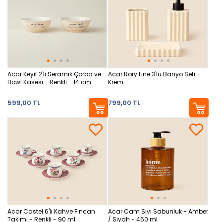
Acar Keyif 2'li Seramik Çorba ve
Acar Rory Line 3'lü Banyo Seti -
Bowl Kasesi - Renkli - 14 cm
Krem
599,00 TL
799,00 TL
Acar Castel 6'lı Kahve Fincan
Acar Cam Sıvı Sabunluk - Amber
Takımı - Renkli - 90 ml
/ Siyah - 450 ml