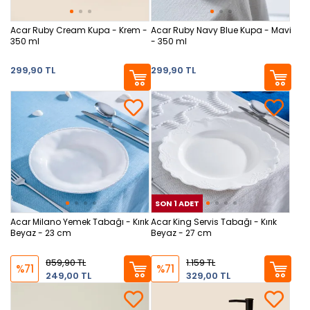
Acar Ruby Cream Kupa - Krem -
Acar Ruby Navy Blue Kupa - Mavi
350 ml
- 350 ml
299,90 TL
299,90 TL
SON 1 ADET
SON
Acar Milano Yemek Tabağı - Kırık
Acar King Servis Tabağı - Kırık
Beyaz - 23 cm
Beyaz - 27 cm
859,90 TL
1.159 TL
%71
%71
249,00 TL
329,00 TL