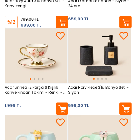
Acar Rory Aura 3'lü Banyo Seti -
Acar Diamante Sahan - Siyah -
Kahverengi
24 cm
659,90 TL
799,00 TL
%12
699,00 TL
Acar Linnea 12 Parça 6 Kişilik
Acar Rory Piece 3'lü Banyo Seti -
Kahve Fincan Takımı - Renkli -
Siyah
90 ml
1.999 TL
599,00 TL