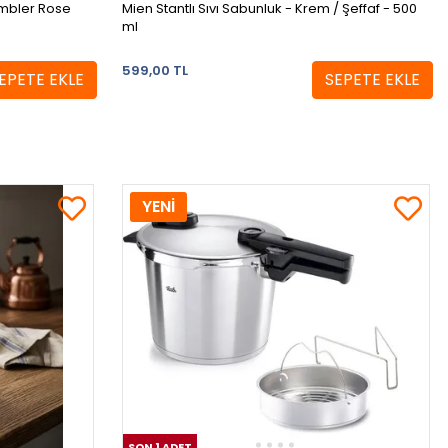
umbler Rose
Mien Stantlı Sıvı Sabunluk - Krem / Şeffaf - 500
ml
599,00 TL
EPETE EKLE
SEPETE EKLE
YENİ
SON 1 ADET