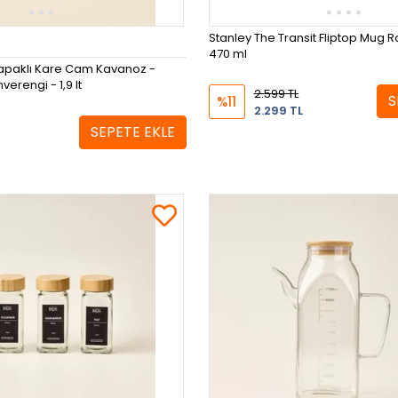
Stanley The Transit Fliptop Mug 
470 ml
apaklı Kare Cam Kavanoz -
verengi - 1,9 lt
2.599 TL
S
%11
2.299 TL
SEPETE EKLE