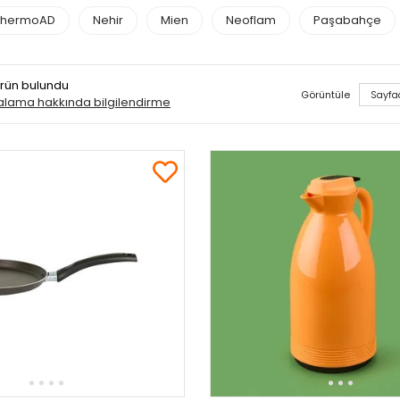
ThermoAD
Nehir
Mien
Neoflam
Paşabahçe
 ürün bulundu
Görüntüle
ralama hakkında bilgilendirme