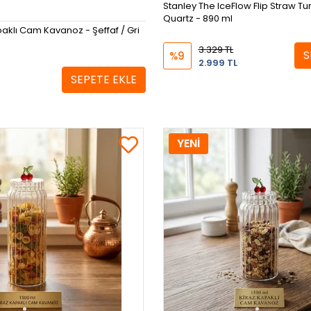
Stanley The IceFlow Flip Straw T
Quartz - 890 ml
aklı Cam Kavanoz - Şeffaf / Gri
3.329 TL
S
%9
2.999 TL
SEPETE EKLE
YENİ