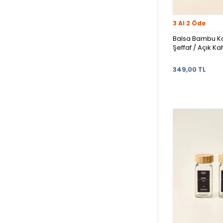
3 Al 2 Öde
Balsa Bambu K
Şeffaf / Açık Kah
349,00 TL