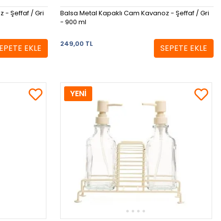
- Şeffaf / Gri
Balsa Metal Kapaklı Cam Kavanoz - Şeffaf / Gri
- 900 ml
249,00 TL
EPETE EKLE
SEPETE EKLE
YENİ