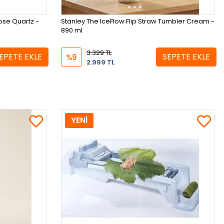
Rose Quartz -
Stanley The IceFlow Flip Straw Tumbler Cream -
890 ml
3.329 TL
EPETE EKLE
SEPETE EKLE
%9
2.999 TL
YENİ