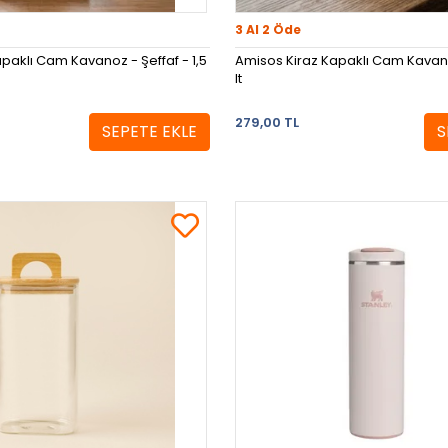
3 Al 2 Öde
paklı Cam Kavanoz - Şeffaf - 1,5
Amisos Kiraz Kapaklı Cam Kavanoz
lt
279,00 TL
SEPETE EKLE
S