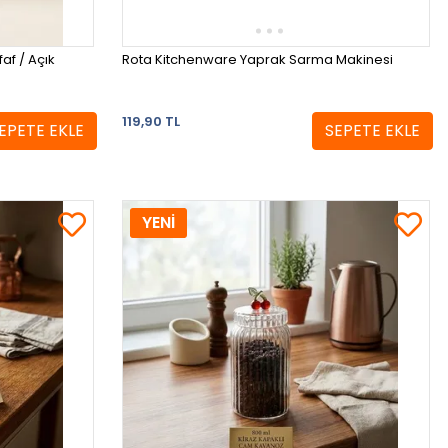
af / Açık
Rota Kitchenware Yaprak Sarma Makinesi
119,90 TL
EPETE EKLE
SEPETE EKLE
YENİ