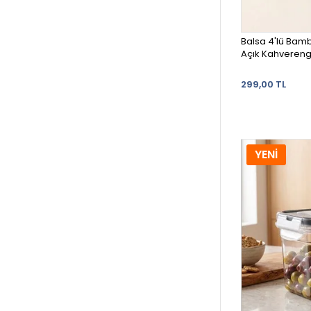
Balsa 4'lü Bamb
Açık Kahvereng
299,00 TL
YENİ