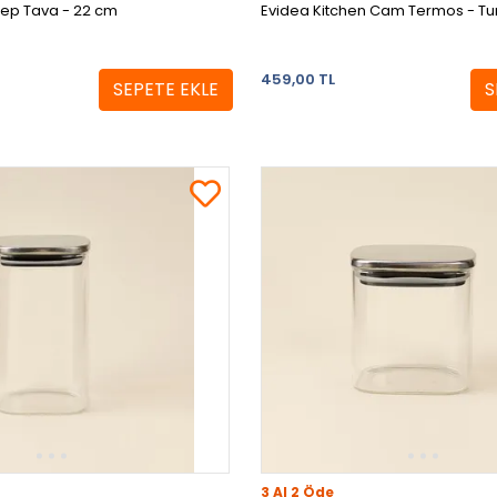
ep Tava - 22 cm
459,00 TL
SEPETE EKLE
S
3 Al 2 Öde