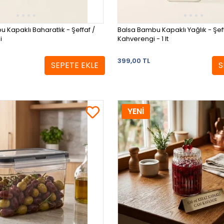
u Kapaklı Baharatlık - Şeffaf /
Balsa Bambu Kapaklı Yağlık - Şeff
i
Kahverengi - 1 lt
399,00 TL
SEPETE EKLE
S
YENİ