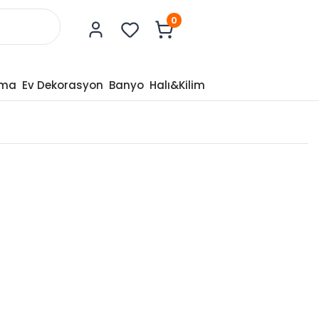
0
tma
Ev Dekorasyon
Banyo
Halı&Kilim