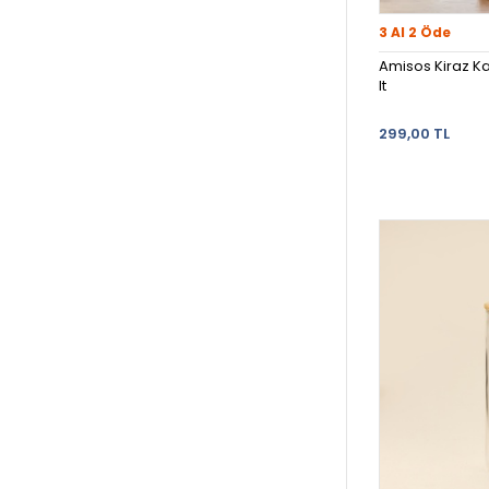
3 Al 2 Öde
Amisos Kiraz Ka
lt
299,00 TL