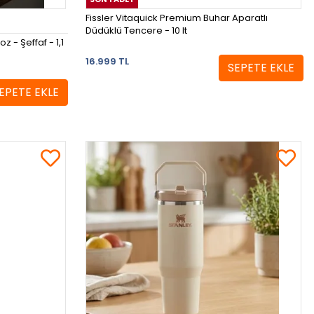
Fissler Vitaquick Premium Buhar Aparatlı
Düdüklü Tencere - 10 lt
 - Şeffaf - 1,1
16.999 TL
SEPETE EKLE
EPETE EKLE