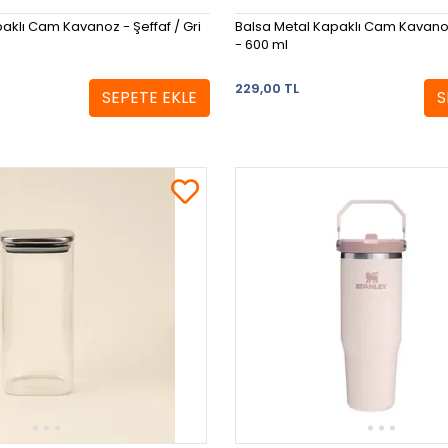
aklı Cam Kavanoz - Şeffaf / Gri
Balsa Metal Kapaklı Cam Kavanoz 
- 600 ml
229,00 TL
SEPETE EKLE
S