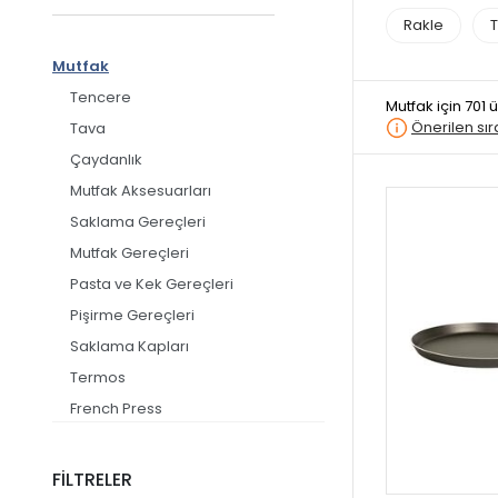
Rakle
Mutfak
Tencere
Mutfak
için 701
Önerilen sı
Tava
Çaydanlık
Mutfak Aksesuarları
Saklama Gereçleri
Mutfak Gereçleri
Pasta ve Kek Gereçleri
Pişirme Gereçleri
Saklama Kapları
Termos
French Press
Kağıt Peçete
FİLTRELER