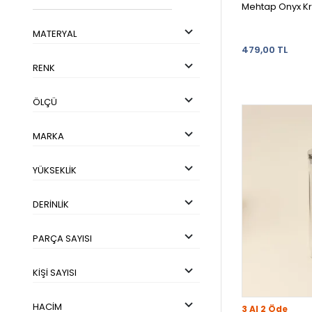
Mehtap Onyx Kr
MATERYAL
479,00 TL
RENK
ÖLÇÜ
MARKA
YÜKSEKLIK
DERINLIK
PARÇA SAYISI
KIŞI SAYISI
HACIM
3 Al 2 Öde