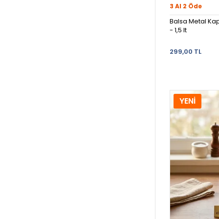
3 Al 2 Öde
Balsa Metal Kap
- 1,5 lt
299,00 TL
YENİ