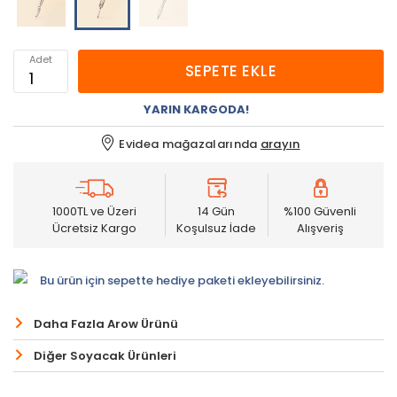
Adet
SEPETE EKLE
YARIN KARGODA!
Evidea mağazalarında
arayın
1000TL ve Üzeri
14 Gün
%100 Güvenli
Ücretsiz Kargo
Koşulsuz İade
Alışveriş
Bu ürün için sepette hediye paketi ekleyebilirsiniz.
Daha Fazla Arow Ürünü
Diğer Soyacak Ürünleri