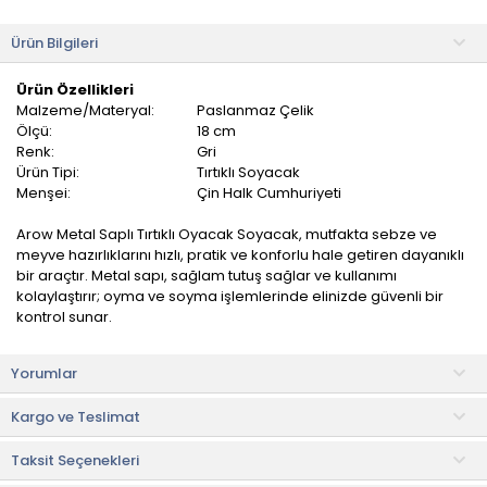
Ürün Bilgileri
Ürün Özellikleri
Malzeme/Materyal:
Paslanmaz Çelik
Ölçü:
18 cm
Renk:
Gri
Ürün Tipi:
Tırtıklı Soyacak
Menşei:
Çin Halk Cumhuriyeti
Arow Metal Saplı Tırtıklı Oyacak Soyacak, mutfakta sebze ve
meyve hazırlıklarını hızlı, pratik ve konforlu hale getiren dayanıklı
bir araçtır. Metal sapı, sağlam tutuş sağlar ve kullanımı
kolaylaştırır; oyma ve soyma işlemlerinde elinizde güvenli bir
kontrol sunar.
Keskin bıçağı sayesinde kabukları nazikçe ve eşit biçimde
Yorumlar
soyarak sebze ve meyvelerin hazırlanmasını hızlandırır.
Ergonomik tasarımı sayesinde elinizi yormadan çalışmanıza
Kargo ve Teslimat
yardımcı olur.
Taksit Seçenekleri
Pratikliği ve dayanıklılığıyla mutfakta vazgeçilmez bir
yardımcıdır. Kesme-soyma işlemlerini kolaylaştırarak yemek