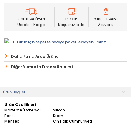
1000TL ve Üzeri
14 Gün
%100 Güvenli
Ücretsiz Kargo
Koşulsuz İade
Alışveriş
Bu ürün için sepette hediye paketi ekleyebilirsiniz.
Daha Fazla Arow Ürünü
Diğer Yumurta Fırçası Ürünleri
Ürün Bilgileri
Ürün Özellikleri
Malzeme/Materyal:
Silikon
Renk:
Krem
Menşei:
Çin Halk Cumhuriyeti