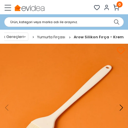
0
Ürün, kategori veya marka adı ile arayınız.
fak Gereçleri
Yumurta Fırçası
Arow Silikon Fırça - Krem