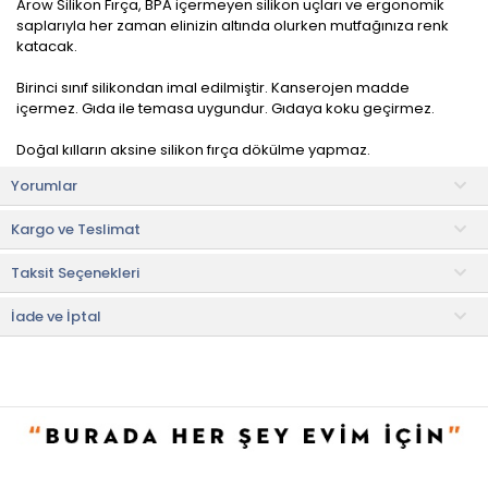
Arow Silikon Fırça, BPA içermeyen silikon uçları ve ergonomik
saplarıyla her zaman elinizin altında olurken mutfağınıza renk
katacak.
Birinci sınıf silikondan imal edilmiştir. Kanserojen madde
içermez. Gıda ile temasa uygundur. Gıdaya koku geçirmez.
Doğal kılların aksine silikon fırça dökülme yapmaz.
Yorumlar
Kullanım ve Bakım Bilgileri
• Bulaşık makinesinde yıkanabilir.
Kargo ve Teslimat
• Not:
Bu fiyat perakende satışlar için belirlenmiştir. Toplu alımlar
Taksit Seçenekleri
Evidea tarafından incelenecek ve uygun bulunmayan siparişler
iptal edilecektir.
• " Ürün görsellerinde ışık, ortam ve dijital düzenlemelere bağlı
İade ve İptal
olarak renk ve doku farklılıkları oluşabilir. "