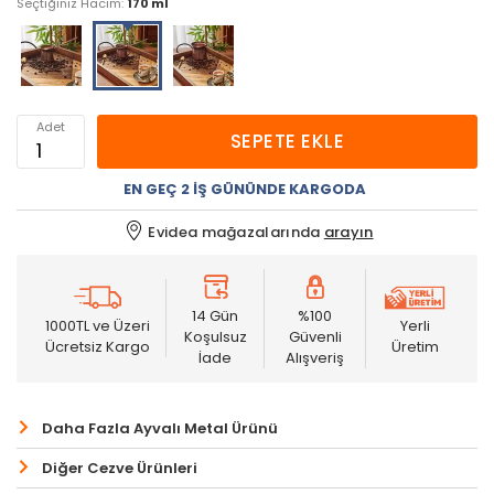
Seçtiğiniz Hacim:
170 ml
Adet
SEPETE EKLE
EN GEÇ 2 İŞ GÜNÜNDE KARGODA
Evidea mağazalarında
arayın
14 Gün
%100
1000TL ve Üzeri
Yerli
Koşulsuz
Güvenli
Ücretsiz Kargo
Üretim
İade
Alışveriş
Daha Fazla Ayvalı Metal Ürünü
Diğer Cezve Ürünleri