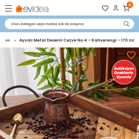
0
Ürün, kategori veya marka adı ile arayınız.
ezve
Ayvalı Metal Desenli Cezve No:4 - Kahverengi - 170 ml