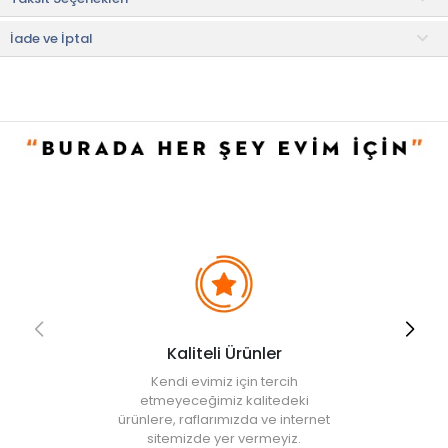
• Kararmaz, paslanmaz özelliklerine sahiptir.
İade ve İptal
• Not:
Bu fiyat perakende satışlar için belirlenmiştir. Toplu alımlar
Evidea tarafından incelenecek ve uygun bulunmayan siparişler
iptal edilecektir.
• " Ürün görsellerinde ışık, ortam ve dijital düzenlemelere bağlı
olarak renk ve doku farklılıkları oluşabilir. "
Kaliteli Ürünler
Kendi evimiz için tercih
etmeyeceğimiz kalitedeki
ürünlere, raflarımızda ve internet
sitemizde yer vermeyiz.