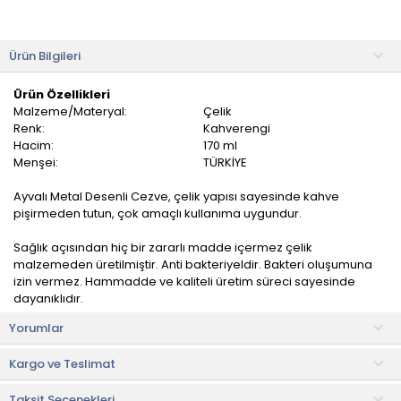
Ürün Bilgileri
Ürün Özellikleri
Malzeme/Materyal:
Çelik
Renk:
Kahverengi
Hacim:
170 ml
Menşei:
TÜRKİYE
Ayvalı Metal Desenli Cezve, çelik yapısı sayesinde kahve
pişirmeden tutun, çok amaçlı kullanıma uygundur.
Sağlık açısından hiç bir zararlı madde içermez çelik
malzemeden üretilmiştir. Anti bakteriyeldir. Bakteri oluşumuna
izin vermez. Hammadde ve kaliteli üretim süreci sayesinde
dayanıklıdır.
Yorumlar
Kullanım ve Bakım Bilgileri
• Yüksek kalite çelik malzemeden üretilmiştir.
Kargo ve Teslimat
• Bulaşık makinesinde yıkanabilir.
• Ürünün kalitesini ve parlaklığını koruması için her yıkamadan
Taksit Seçenekleri
sonra kurutulması önerilir.