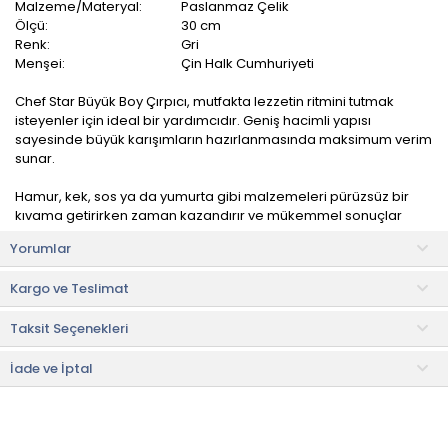
Malzeme/Materyal:
Paslanmaz Çelik
Ölçü:
30 cm
Renk:
Gri
Menşei:
Çin Halk Cumhuriyeti
Chef Star Büyük Boy Çırpıcı, mutfakta lezzetin ritmini tutmak
isteyenler için ideal bir yardımcıdır. Geniş hacimli yapısı
sayesinde büyük karışımların hazırlanmasında maksimum verim
sunar.
Hamur, kek, sos ya da yumurta gibi malzemeleri pürüzsüz bir
kıvama getirirken zaman kazandırır ve mükemmel sonuçlar
elde etmenizi sağlar.
Yorumlar
Kullanım ve Bakım Bilgileri
Kargo ve Teslimat
• Bulaşık makinesinde yıkanabilir.
Taksit Seçenekleri
• Not:
Bu fiyat perakende satışlar için belirlenmiştir. Toplu alımlar
Evidea tarafından incelenecek ve uygun bulunmayan siparişler
iptal edilecektir.
İade ve İptal
• " Ürün görsellerinde ışık, ortam ve dijital düzenlemelere bağlı
olarak renk ve doku farklılıkları oluşabilir. "