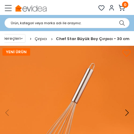
0
Ürün, kategori veya marka adı ile arayınız.
k Gereçleri
Çırpıcı
Chef Star Büyük Boy Çırpıcı - 30 cm
YENİ ÜRÜN