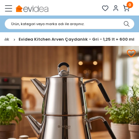
0
Ürün, kategori veya marka adı ile arayınız.
anlık
Evidea Kitchen Arven Çaydanlık - Gri - 1,25 lt + 600 ml