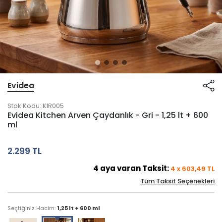
Evidea
Stok Kodu:
KIR005
Evidea Kitchen Arven Çaydanlık - Gri - 1,25 lt + 600
ml
2.299 TL
4
aya varan Taksit:
4
x
603,49
TL
Tüm Taksit Seçenekleri
Seçtiğiniz Hacim:
1,25 lt + 600 ml