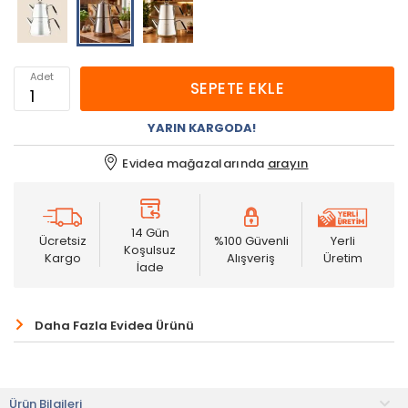
Adet
SEPETE EKLE
YARIN KARGODA!
Evidea mağazalarında
arayın
14 Gün
Ücretsiz
%100 Güvenli
Yerli
Koşulsuz
Kargo
Alışveriş
Üretim
İade
Daha Fazla Evidea Ürünü
Ürün Bilgileri