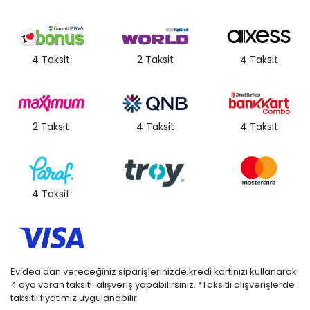
• Not:
Bu fiyat perakende satışlar için belirlenmiştir. Toplu alımlar
Evidea tarafından incelenecek ve uygun bulunmayan siparişler
iptal edilecektir.
4 Taksit
2 Taksit
4 Taksit
• " Ürün görsellerinde ışık, ortam ve dijital düzenlemelere bağlı
olarak renk ve doku farklılıkları oluşabilir. "
2 Taksit
4 Taksit
4 Taksit
4 Taksit
Evidea'dan vereceğiniz siparişlerinizde kredi kartınızı kullanarak
4 aya varan taksitli alışveriş yapabilirsiniz. *Taksitli alışverişlerde
taksitli fiyatımız uygulanabilir.