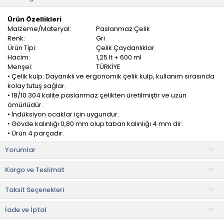
Ürün Özellikleri
Malzeme/Materyal:
Paslanmaz Çelik
Renk:
Gri
Ürün Tipi:
Çelik Çaydanlıklar
Hacim:
1,25 lt + 600 ml
Menşei:
TÜRKİYE
• Çelik kulp: Dayanıklı ve ergonomik çelik kulp, kullanım sırasında
kolay tutuş sağlar.
• 18/10 304 kalite paslanmaz çelikten üretilmiştir ve uzun
ömürlüdür.
• İndüksiyon ocaklar için uygundur.
• Gövde kalınlığı 0,80 mm olup taban kalınlığı 4 mm dir.
• Ürün 4 parçadır.
Yorumlar
Evidea Kitchen Arven Çaydanlık, çay keyfinizi hem dayanıklı hem
de estetik bir tasarımla buluşturan kaliteli bir mutfak gerecidir.
Kargo ve Teslimat
Paslanmaz çelik gövdesi, uzun ömürlü kullanım ve yüksek ısı
dayanımı sunar; bu da hem günlük çay hazırlamalarınızda hem
Taksit Seçenekleri
de misafir ağırladığınız özel anlarda güvenle tercih edilmesini
sağlar.
İade ve İptal
Ergonomik tutma saplarıyla konforlu bir kullanım sunar. Çayınızı