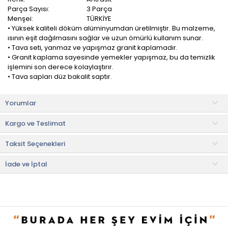
Parça Sayısı:
3 Parça
Menşei:
TÜRKİYE
• Yüksek kaliteli döküm alüminyumdan üretilmiştir. Bu malzeme,
ısının eşit dağılmasını sağlar ve uzun ömürlü kullanım sunar.
• Tava seti, yanmaz ve yapışmaz granit kaplamadır.
• Granit kaplama sayesinde yemekler yapışmaz, bu da temizlik
işlemini son derece kolaylaştırır.
• Tava sapları düz bakalit saptır.
Evidea Kitchen Nirvana 3 Parça Tava Seti, mutfakta pratik ve
Yorumlar
verimli kullanım sunan şık bir set olarak öne çıkar. Farklı
boyutlardaki tavalar, kahvaltıdan akşam yemeğine kadar çeşitli
Kargo ve Teslimat
yemekleri kolaylıkla hazırlamanıza olanak tanır.
Taksit Seçenekleri
Kaliteli malzemesiyle uzun ömürlü kullanım sağlar. Yapışmaz
yüzeyi sayesinde yiyecekler kolayca pişer ve temizlik işlemi
zahmetsiz hale gelir. Isıyı eşit dağıtan yapısı, yemeklerin
İade ve İptal
homojen şekilde pişmesini sağlar ve enerji tasarrufu sunar.
Yiyeceklerin her noktasının eşit şekilde pişmesini sağlar. Aynı
zamanda yapışmaz yüzeyi sayesinde daha az yağla sağlıklı
yemekler hazırlamanıza olanak tanır. Bu özellik, hem diyet
yapanlar hem de sağlıklı beslenmeye önem verenler için büyük