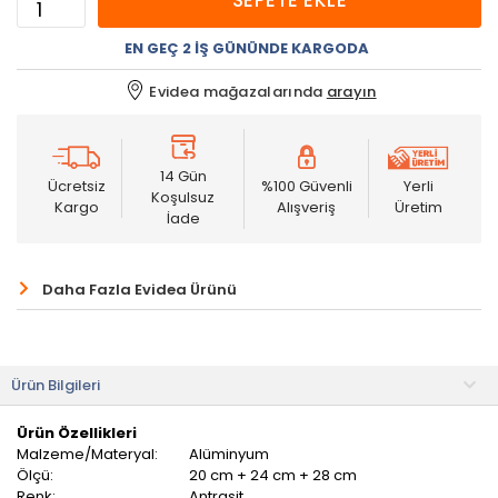
SEPETE EKLE
EN GEÇ 2 İŞ GÜNÜNDE KARGODA
Evidea mağazalarında
arayın
14 Gün
Ücretsiz
%100 Güvenli
Yerli
Koşulsuz
Kargo
Alışveriş
Üretim
İade
Daha Fazla Evidea Ürünü
Ürün Bilgileri
Ürün Özellikleri
Malzeme/Materyal:
Alüminyum
Ölçü:
20 cm + 24 cm + 28 cm
Renk:
Antrasit