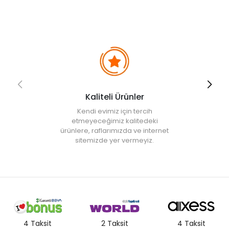
avantajdır.
Ürün İçeriği
• Tava: 28 cm
• Tava: 24 cm
• Tava: 20 cm
Kullanım ve Bakım Bilgileri
• Makinede yıkanabilir
• Uzun ömürlü kullanım için elde yıkanması tavsiye edilir.
Kaliteli Ürünler
• Not:
Bu fiyat perakende satışlar için belirlenmiştir. Toplu alımlar
Kendi evimiz için tercih
Evidea tarafından incelenecek ve uygun bulunmayan siparişler
etmeyeceğimiz kalitedeki
iptal edilecektir.
ürünlere, raflarımızda ve internet
• " Ürün görsellerinde ışık, ortam ve dijital düzenlemelere bağlı
sitemizde yer vermeyiz.
olarak renk ve doku farklılıkları oluşabilir. "
4 Taksit
2 Taksit
4 Taksit