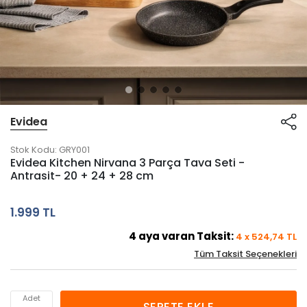
Evidea
Stok Kodu:
GRY001
Evidea Kitchen Nirvana 3 Parça Tava Seti -
Antrasit- 20 + 24 + 28 cm
1.999 TL
4
aya varan Taksit:
4
x
524,74
TL
Tüm Taksit Seçenekleri
Adet