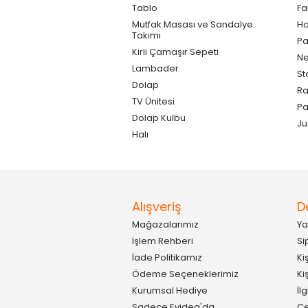
Tablo
F
Mutfak Masası ve Sandalye
Ho
Takımı
Pa
Kirli Çamaşır Sepeti
Ne
Lambader
St
Dolap
Ra
TV Ünitesi
P
Dolap Kulbu
Ju
Halı
Alışveriş
D
Mağazalarımız
Ya
İşlem Rehberi
Si
İade Politikamız
Ki
Ödeme Seçeneklerimiz
Ki
Kurumsal Hediye
İl
Sadece Evidea'da
Çe