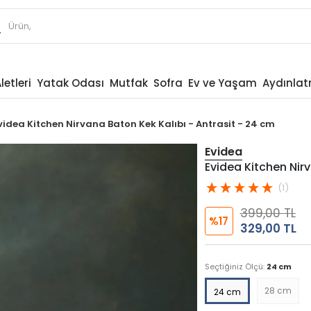
letleri
Yatak Odası
Mutfak
Sofra
Ev ve Yaşam
Aydınla
videa Kitchen Nirvana Baton Kek Kalıbı - Antrasit - 24 cm
Evidea
Evidea Kitchen Nirv
(1)
399,00 TL
%17
329,00 TL
Seçtiğiniz Ölçü:
24 cm
28 cm
24 cm