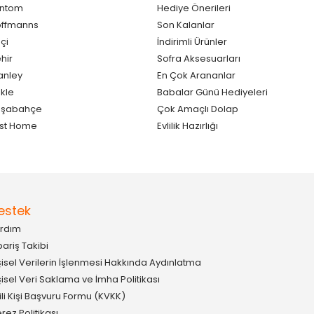
antom
Hediye Önerileri
ffmanns
Son Kalanlar
çi
İndirimli Ürünler
hir
Sofra Aksesuarları
anley
En Çok Arananlar
kle
Babalar Günü Hediyeleri
aşabahçe
Çok Amaçlı Dolap
st Home
Evlilik Hazırlığı
estek
rdım
pariş Takibi
şisel Verilerin İşlenmesi Hakkında Aydınlatma
şisel Veri Saklama ve İmha Politikası
gili Kişi Başvuru Formu (KVKK)
rez Politikası