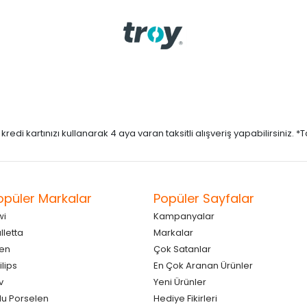
di kartınızı kullanarak 4 aya varan taksitli alışveriş yapabilirsiniz. *Taks
opüler Markalar
Popüler Sayfalar
wi
Kampanyalar
lletta
Markalar
en
Çok Satanlar
ilips
En Çok Aranan Ürünler
v
Yeni Ürünler
lu Porselen
Hediye Fikirleri