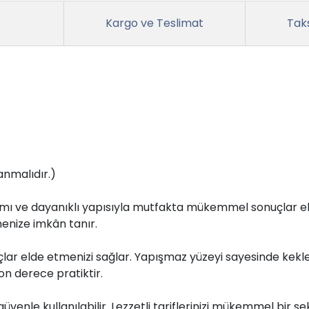
Kargo ve Teslimat
Taks
anmalıdır.)
arımı ve dayanıklı yapısıyla mutfakta mükemmel sonuçlar e
menize imkân tanır.
lar elde etmenizi sağlar. Yapışmaz yüzeyi sayesinde kekler
on derece pratiktir.
güvenle kullanılabilir. Lezzetli tariflerinizi mükemmel bir 