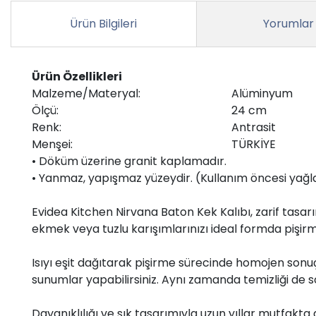
Ürün Bilgileri
Yorumlar
Ürün Özellikleri
Malzeme/Materyal:
Alüminyum
Ölçü:
24 cm
Renk:
Antrasit
Menşei:
TÜRKİYE
• Döküm üzerine granit kaplamadır.
• Yanmaz, yapışmaz yüzeydir. (Kullanım öncesi yağl
Evidea Kitchen Nirvana Baton Kek Kalıbı, zarif tas
ekmek veya tuzlu karışımlarınızı ideal formda pişir
Isıyı eşit dağıtarak pişirme sürecinde homojen sonuç
sunumlar yapabilirsiniz. Aynı zamanda temizliği de s
Dayanıklılığı ve şık tasarımıyla uzun yıllar mutfakta 