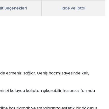
it Seçenekleri
İade ve İptal
lde etmenizi sağlar. Geniş hacmi sayesinde kek,
inizi kolayca kalıptan çıkarabilir, kusursuz formda
şekilde hazırlamak ve sofralarınıza estetik bir dokunuş