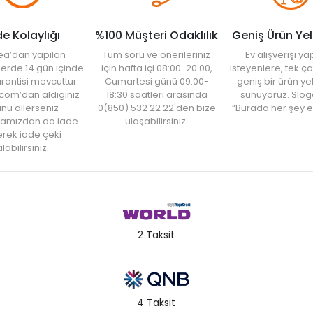
de Kolaylığı
%100 Müşteri Odaklılık
Geniş Ürün Ye
ea’dan yapılan
Tüm soru ve önerileriniz
Ev alışverişi 
şlerde 14 gün içinde
için hafta içi 08:00-20:00,
isteyenlere, tek ça
rantisi mevcuttur.
Cumartesi günü 09:00-
geniş bir ürün y
com’dan aldığınız
18:30 saatleri arasında
sunuyoruz. Slog
nü dilerseniz
0(850) 532 22 22'den bize
“Burada her şey e
amızdan da iade
ulaşabilirsiniz.
rek iade çeki
labilirsiniz.
2 Taksit
4 Taksit