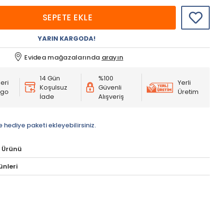
SEPETE EKLE
YARIN KARGODA!
Evidea mağazalarında
arayın
14 Gün
%100
eri
Yerli
Koşulsuz
Güvenli
rgo
Üretim
İade
Alışveriş
e hediye paketi ekleyebilirsiniz.
 Ürünü
ünleri