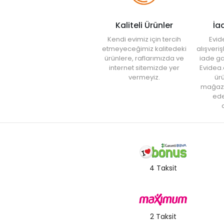
Kaliteli Ürünler
İa
Kendi evimiz için tercih
Evid
etmeyeceğimiz kalitedeki
alışveri
ürünlere, raflarımızda ve
iade ga
internet sitemizde yer
Evidea.
vermeyiz.
ürü
mağaz
ede
a
4 Taksit
2 Taksit