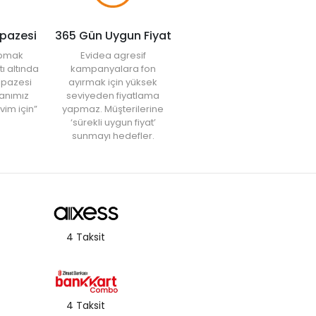
lpazesi
365 Gün Uygun Fiyat
yapmak
Evidea agresif
tı altında
kampanyalara fon
elpazesi
ayırmak için yüksek
anımız
seviyeden fiyatlama
vim için”
yapmaz. Müşterilerine
‘sürekli uygun fiyat’
sunmayı hedefler.
4 Taksit
4 Taksit