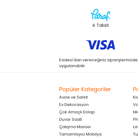
4 Taksit
Evidea'dan vereceğiniz siparişlerinizde kre
uygulanabilir.
Popüler Kategoriler
P
Avize ve Sarkıt
Ki
Ev Dekorasyon
Va
Çok Amaçlı Dolap
Mi
Duvar Saati
Ph
Çalışma Masası
La
Tamamlayıcı Mobilya
Tu