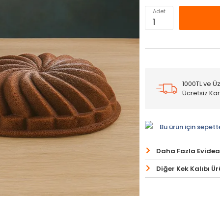
Adet
1000TL ve Üz
Ücretsiz Ka
Bu ürün için sepett
Daha Fazla Evidea
Diğer Kek Kalıbı Ür