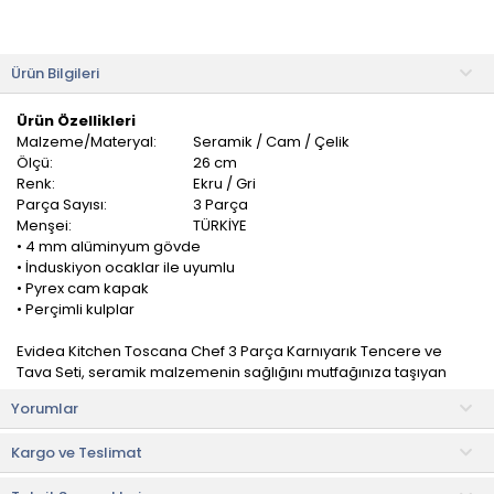
Ürün Bilgileri
Ürün Özellikleri
Malzeme/Materyal:
Seramik / Cam / Çelik
Ölçü:
26 cm
Renk:
Ekru / Gri
Parça Sayısı:
3 Parça
Menşei:
TÜRKİYE
• 4 mm alüminyum gövde
• İnduskiyon ocaklar ile uyumlu
• Pyrex cam kapak
• Perçimli kulplar
Evidea Kitchen Toscana Chef 3 Parça Karnıyarık Tencere ve
Tava Seti, seramik malzemenin sağlığını mutfağınıza taşıyan
yüzeyi ve ekstra dayanıklı yapısı ile mutfakların yeni favorisi.
Yorumlar
Sıfır yağda bile hiçbir yemeği yapıştırmadan kolaylıkla
Kargo ve Teslimat
pişirmenizi ve servis etmenizi sağlayan yüzeyiyle mutfakta işinizi
kolaylaştırır. PFOA içermeyen iç yapısı ile gönül rahatlığıyla