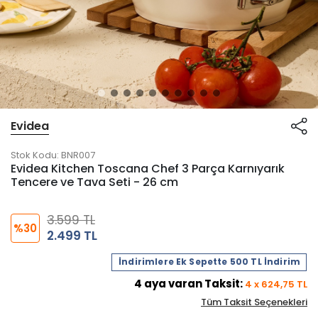
Evidea
Stok Kodu:
BNR007
Evidea Kitchen Toscana Chef 3 Parça Karnıyarık
Tencere ve Tava Seti - 26 cm
3.599 TL
%30
2.499 TL
İndirimlere Ek Sepette 500 TL İndirim
4
aya varan Taksit:
4
x
624,75
TL
Tüm Taksit Seçenekleri