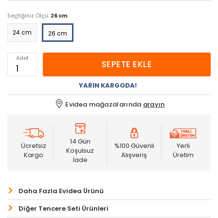
Seçtiğiniz Ölçü:
26 cm
24 cm
26 cm
Adet
SEPETE EKLE
YARIN KARGODA!
Evidea mağazalarında
arayın
14 Gün
Ücretsiz
%100 Güvenli
Yerli
Koşulsuz
Kargo
Alışveriş
Üretim
İade
Daha Fazla Evidea Ürünü
Diğer Tencere Seti Ürünleri