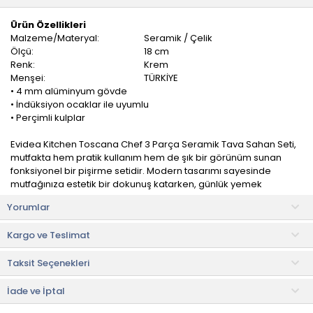
Ürün Özellikleri
Malzeme/Materyal:
Seramik / Çelik
Ölçü:
18 cm
Renk:
Krem
Menşei:
TÜRKİYE
• 4 mm alüminyum gövde
• İndüksiyon ocaklar ile uyumlu
• Perçimli kulplar
Evidea Kitchen Toscana Chef 3 Parça Seramik Tava Sahan Seti,
mutfakta hem pratik kullanım hem de şık bir görünüm sunan
fonksiyonel bir pişirme setidir. Modern tasarımı sayesinde
mutfağınıza estetik bir dokunuş katarken, günlük yemek
hazırlıklarını daha keyifli ve kolay hale getirir.
Yorumlar
Seramik kaplama yüzeyi sayesinde yiyeceklerin yapışmasını
Kargo ve Teslimat
azaltarak sağlıklı pişirme imkânı sunar. Isıyı eşit şekilde dağıtan
yapısı sayesinde yemeklerin her noktasının dengeli pişmesine
Taksit Seçenekleri
yardımcı olur. Set içerisinde yer alan farklı boyutlardaki tava ve
sahanlar, kahvaltılıktan ana yemeklere kadar geniş bir kullanım
alanı sağlar ve mutfakta çok yönlü bir çözüm sunar.
İade ve İptal