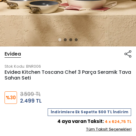
Evidea
Stok Kodu:
BNR006
Evidea Kitchen Toscana Chef 3 Parça Seramik Tava
Sahan Seti
3.599 TL
%30
2.499 TL
İndirimlere Ek Sepette 500 TL İndirim
4
aya varan Taksit:
4
x
624,75
TL
Tüm Taksit Seçenekleri