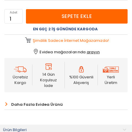
Adet
SEPETE EKLE
EN GEÇ 2 İŞ GÜNÜNDE KARGODA
Şimdilik Sadece İnternet Mağazamızda!
Evidea mağazalarında
arayın
14 Gün
Ücretsiz
%100 Güvenli
Yerli
Koşulsuz
Kargo
Alışveriş
Üretim
İade
Daha Fazla Evidea Ürünü
Ürün Bilgileri