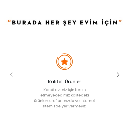
Ürün İçeriği
• Tava: 24 cm
• Sahan: 16 cm
• Sahan: 18 cm
Kullanım ve Bakım Bilgileri
• Bulaşık makinesinde yıkanabilir.
• Daha uzun ömürlü olması için elde yıkanması tavsiye edilir.
• Not:
Bu fiyat perakende satışlar için belirlenmiştir. Toplu alımlar
Evidea tarafından incelenecek ve uygun bulunmayan siparişler
iptal edilecektir.
• " Ürün görsellerinde ışık, ortam ve dijital düzenlemelere bağlı
olarak renk ve doku farklılıkları oluşabilir. "
Kaliteli Ürünler
Kendi evimiz için tercih
etmeyeceğimiz kalitedeki
ürünlere, raflarımızda ve internet
sitemizde yer vermeyiz.