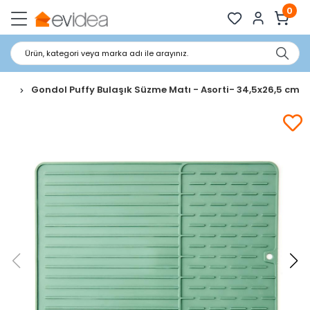
0
Ürün, kategori veya marka adı ile arayınız.
lık
Gondol Puffy Bulaşık Süzme Matı - Asorti- 34,5x26,5 cm