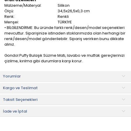
Malzeme/Materyal:
Silikon
Ölçü:
34,5x26,5x0,3 cm
Renk:
Renkli
Menşei:
TÜRKİYE
• BİLGİLENDİRME: Bu üründe farklı renk/desen/model seçenekleri
mevcuttur. Siparişinize istinaden stoklarımızda olan herhangi bir
renk/desen/model gönderilebilir. Sipariş verirken bunu dikkate
alınız.
Gondol Puffy Bulaşık Süzme Matı, lavabo ve mutfak gereçlerinizi
çizilme, kırılma gibi durumlara karşı korur.
Lavabolarınızın daha düzenli ve temiz olması için ideal bir
Yorumlar
üründür. Bulaşıklarınızın kurulanmasını hızlandırır.
Kargo ve Teslimat
1. sınıf silikon malzemeden üretilmiş olup zararlı maddeler
içermemektedir.
Taksit Seçenekleri
Kullanım ve Bakım Bilgileri
• Bulaşık makinesinde yıkanabilir.
İade ve İptal
• Not:
Bu fiyat perakende satışlar için belirlenmiştir. Toplu alımlar
Evidea tarafından incelenecek ve uygun bulunmayan siparişler