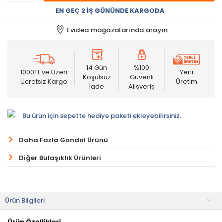
EN GEÇ 2 İŞ GÜNÜNDE KARGODA
Evidea mağazalarında
arayın
14 Gün
%100
1000TL ve Üzeri
Yerli
Koşulsuz
Güvenli
Ücretsiz Kargo
Üretim
İade
Alışveriş
Bu ürün için sepette hediye paketi ekleyebilirsiniz.
Daha Fazla Gondol Ürünü
Diğer Bulaşıklık Ürünleri
Ürün Bilgileri
Ürün Özellikleri