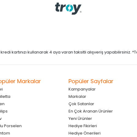
di kartınızı kullanarak 4 aya varan taksitli alışveriş yapabilirsiniz. *Taks
opüler Markalar
Popüler Sayfalar
wi
Kampanyalar
lletta
Markalar
en
Çok Satanlar
ilips
En Çok Aranan Ürünler
v
Yeni Ürünler
lu Porselen
Hediye Fikirleri
antom
Hediye Önerileri