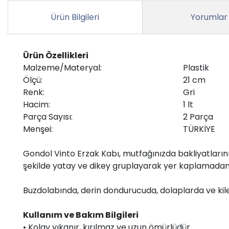
Ürün Bilgileri
Yorumlar
Ürün Özellikleri
Malzeme/Materyal:
Plastik
Ölçü:
21 cm
Renk:
Gri
Hacim:
1 lt
Parça Sayısı:
2 Parça
Menşei:
TÜRKİYE
Gondol Vinto Erzak Kabı, mutfağınızda bakliyatlarınızı
şekilde yatay ve dikey gruplayarak yer kaplamadan
Buzdolabında, derin dondurucuda, dolaplarda ve kiler
Kullanım ve Bakım Bilgileri
• Kolay yıkanır, kırılmaz ve uzun ömürlüdür.