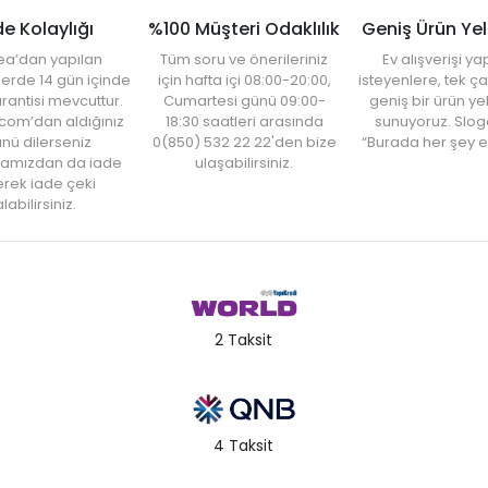
de Kolaylığı
%100 Müşteri Odaklılık
Geniş Ürün Ye
ea’dan yapılan
Tüm soru ve önerileriniz
Ev alışverişi 
şlerde 14 gün içinde
için hafta içi 08:00-20:00,
isteyenlere, tek ça
rantisi mevcuttur.
Cumartesi günü 09:00-
geniş bir ürün y
com’dan aldığınız
18:30 saatleri arasında
sunuyoruz. Slog
nü dilerseniz
0(850) 532 22 22'den bize
“Burada her şey e
amızdan da iade
ulaşabilirsiniz.
rek iade çeki
labilirsiniz.
2 Taksit
4 Taksit