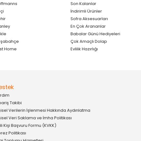
ffmanns
Son Kalanlar
çi
İndirimli Ürünler
hir
Sofra Aksesuarları
anley
En Çok Arananlar
kle
Babalar Günü Hediyeleri
aşabahçe
Çok Amaçlı Dolap
st Home
Evlilik Hazırlığı
estek
rdım
pariş Takibi
şisel Verilerin İşlenmesi Hakkında Aydınlatma
şisel Veri Saklama ve İmha Politikası
gili Kişi Başvuru Formu (KVKK)
rez Politikası
lgi Toplumu Hizmetleri