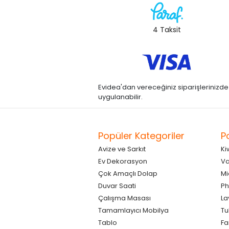
4 Taksit
Evidea'dan vereceğiniz siparişlerinizde kre
uygulanabilir.
Popüler Kategoriler
P
Avize ve Sarkıt
Ki
Ev Dekorasyon
Va
Çok Amaçlı Dolap
Mi
Duvar Saati
Ph
Çalışma Masası
La
Tamamlayıcı Mobilya
Tu
Tablo
F