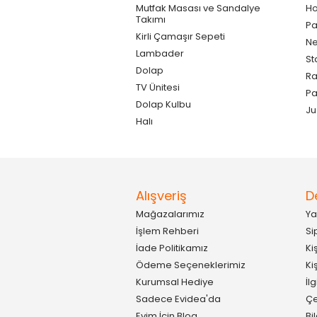
Mutfak Masası ve Sandalye
Ho
Takımı
Pa
Kirli Çamaşır Sepeti
Ne
Lambader
St
Dolap
Ra
TV Ünitesi
P
Dolap Kulbu
Ju
Halı
Alışveriş
D
Mağazalarımız
Ya
İşlem Rehberi
Si
İade Politikamız
Ki
Ödeme Seçeneklerimiz
Ki
Kurumsal Hediye
İl
Sadece Evidea'da
Çe
Evim İçin Blog
Bi