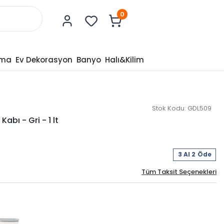
0
tma
Ev Dekorasyon
Banyo
Halı&Kilim
Stok Kodu:
GDL509
abı - Gri - 1 lt
3 Al 2 Öde
Tüm Taksit Seçenekleri