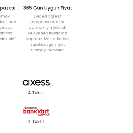
lpazesi
365 Gün Uygun Fiyat
yapmak
Evidea agresif
tı altında
kampanyalara fon
elpazesi
ayırmak için yüksek
anımız
seviyeden fiyatlama
vim için”
yapmaz. Müşterilerine
‘sürekli uygun fiyat’
sunmayı hedefler.
4 Taksit
4 Taksit