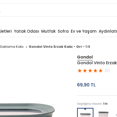
letleri
Yatak Odası
Mutfak
Sofra
Ev ve Yaşam
Aydınla
ik Saklama Kabı
Gondol Vinto Erzak Kabı - Gri - 1 lt
Gondol
Gondol Vinto Erzak K
(2)
69,90 TL
Seçtiğiniz Hacim:
1 lt