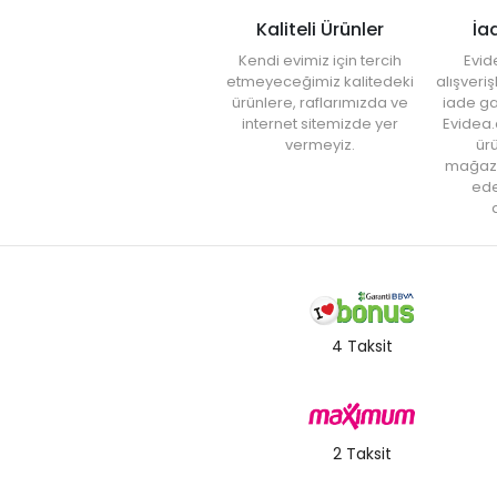
Kaliteli Ürünler
İa
Kendi evimiz için tercih
Evid
etmeyeceğimiz kalitedeki
alışveri
ürünlere, raflarımızda ve
iade ga
internet sitemizde yer
Evidea.
vermeyiz.
ürü
mağaz
ede
a
4 Taksit
2 Taksit