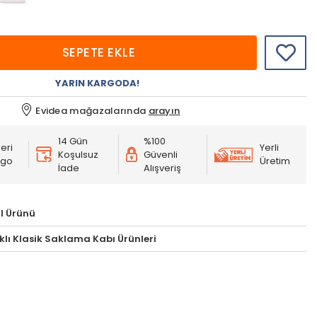
SEPETE EKLE
YARIN KARGODA!
Evidea mağazalarında
arayın
14 Gün
%100
eri
Yerli
Koşulsuz
Güvenli
rgo
Üretim
İade
Alışveriş
l Ürünü
klı Klasik Saklama Kabı Ürünleri