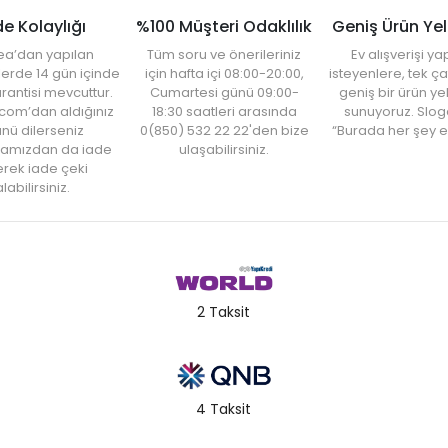
de Kolaylığı
%100 Müşteri Odaklılık
Geniş Ürün Ye
ea’dan yapılan
Tüm soru ve önerileriniz
Ev alışverişi 
şlerde 14 gün içinde
için hafta içi 08:00-20:00,
isteyenlere, tek ça
rantisi mevcuttur.
Cumartesi günü 09:00-
geniş bir ürün y
com’dan aldığınız
18:30 saatleri arasında
sunuyoruz. Slog
nü dilerseniz
0(850) 532 22 22'den bize
“Burada her şey e
amızdan da iade
ulaşabilirsiniz.
rek iade çeki
labilirsiniz.
2 Taksit
4 Taksit