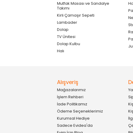
Mutfak Masası ve Sandalye
Ho
Takımı
Pa
Kirli Çamaşır Sepeti
Ne
Lambader
St
Dolap
Ra
TV Ünitesi
P
Dolap Kulbu
Ju
Halı
Alışveriş
D
Mağazalarımız
Ya
İşlem Rehberi
Si
İade Politikamız
Ki
Ödeme Seçeneklerimiz
Ki
Kurumsal Hediye
İl
Sadece Evidea'da
Çe
Evim İçin Blog
Bi