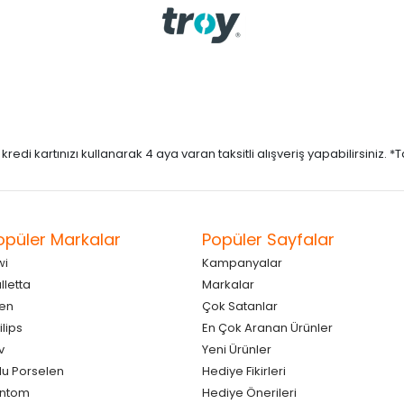
di kartınızı kullanarak 4 aya varan taksitli alışveriş yapabilirsiniz. *Taks
opüler Markalar
Popüler Sayfalar
wi
Kampanyalar
lletta
Markalar
en
Çok Satanlar
ilips
En Çok Aranan Ürünler
v
Yeni Ürünler
lu Porselen
Hediye Fikirleri
antom
Hediye Önerileri