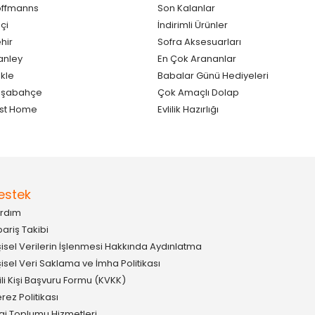
ffmanns
Son Kalanlar
çi
İndirimli Ürünler
hir
Sofra Aksesuarları
anley
En Çok Arananlar
kle
Babalar Günü Hediyeleri
aşabahçe
Çok Amaçlı Dolap
st Home
Evlilik Hazırlığı
estek
rdım
pariş Takibi
şisel Verilerin İşlenmesi Hakkında Aydınlatma
şisel Veri Saklama ve İmha Politikası
gili Kişi Başvuru Formu (KVKK)
rez Politikası
lgi Toplumu Hizmetleri