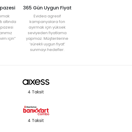
lpazesi
365 Gün Uygun Fiyat
yapmak
Evidea agresif
tı altında
kampanyalara fon
elpazesi
ayırmak için yüksek
anımız
seviyeden fiyatlama
vim için”
yapmaz. Müşterilerine
‘sürekli uygun fiyat’
sunmayı hedefler.
4 Taksit
4 Taksit