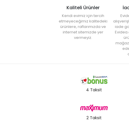
Kaliteli Ürünler
İa
Kendi evimiz için tercih
Evid
etmeyeceğimiz kalitedeki
alışveri
ürünlere, raflarımızda ve
iade ga
internet sitemizde yer
Evidea.
vermeyiz.
ürü
mağaz
ede
a
4 Taksit
2 Taksit