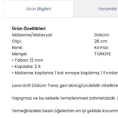
Ürün Bilgileri
Yorumlar
Ürün Özellikleri
Malzeme/Materyal:
Döküm
Ölçü:
28 cm
Renk:
Kırmızı
Menşei:
TÜRKİYE
• Taban: 12 mm
• Kapasite: 2 lt
• Malzeme kaplama: 1 kat emaye kaplama, 1 Fırınl
Lava Grill Döküm Tava, geri dönüştürülebilir niteli
Yapışmaz ve bu sebele temizlenmesi zahmetsizdir. Elekt
Yemeğinizdeki besin öğelerinin en iyi şekilde korunm