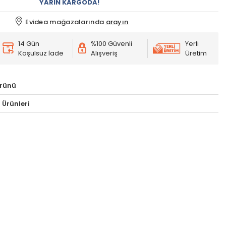
YARIN KARGODA!
Evidea mağazalarında
arayın
14 Gün
%100 Güvenli
Yerli
Koşulsuz İade
Alışveriş
Üretim
Ürünü
Ürünleri