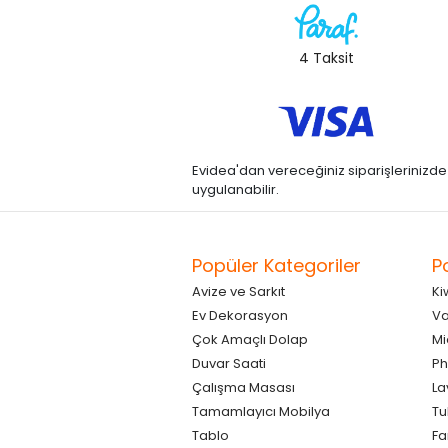
4 Taksit
Evidea'dan vereceğiniz siparişlerinizde kre
uygulanabilir.
Popüler Kategoriler
P
Avize ve Sarkıt
Ki
Ev Dekorasyon
Va
Çok Amaçlı Dolap
Mi
Duvar Saati
Ph
Çalışma Masası
La
Tamamlayıcı Mobilya
Tu
Tablo
F