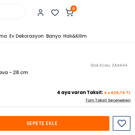
0
tma
Ev Dekorasyon
Banyo
Halı&Kilim
Stok Kodu:
ZAA944
ava - 28 cm
4
aya varan Taksit:
4
x
629,74
TL
Tüm Taksit Seçenekleri
SEPETE EKLE