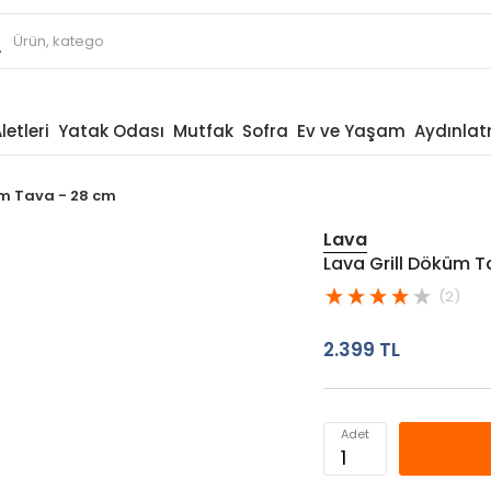
letleri
Yatak Odası
Mutfak
Sofra
Ev ve Yaşam
Aydınla
üm Tava - 28 cm
Lava
Lava Grill Döküm T
(2)
2.399 TL
Adet